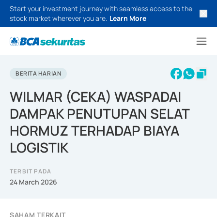
Start your investment journey with seamless access to the
stock market wherever you are.
Learn More
BERITA HARIAN
WILMAR (CEKA) WASPADAI
DAMPAK PENUTUPAN SELAT
HORMUZ TERHADAP BIAYA
LOGISTIK
TERBIT PADA
24 March 2026
SAHAM TERKAIT