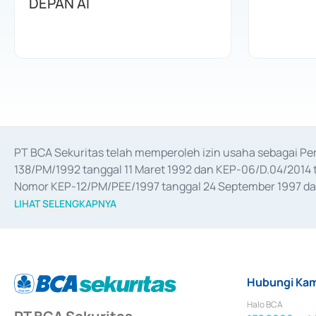
DEPAN AI
PT BCA Sekuritas telah memperoleh izin usaha sebagai P
138/PM/1992 tanggal 11 Maret 1992 dan KEP-06/D.04/2014 t
Nomor KEP-12/PM/PEE/1997 tanggal 24 September 1997 dan 
merger, akuisisi, divestasi, dan 
join venture
 berdasarkan su
LIHAT SELENGKAPNYA
dari Bank Indonesia antara lain sebagai Perantara Pelaksan
Bank Indonesia sebagai Lembaga Pendukung Penerbitan, Tr
tahun 2018.
Hubungi Kam
Halo BCA