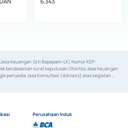
 DAN
6.343
as Jasa Keuangan (d.h Bapepam-LK) Nomor KEP-
fek berdasarkan surat keputusan Otoritas Jasa Keuangan 
ai penyedia Jasa Konsultasi (
Advisory
) atas kegiatan 
anggal 3 Februari 2017, dan beberapa izin usaha lainnya 
iterbitkan pada tahun 2017 dan izin usaha lainnya dari 
at Berharga Komersial yang izinnya diterbitkan pada 
ikasi
Perusahaan Induk