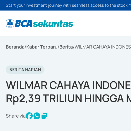
Start your investment journey with seamless access to the stock 
Beranda
/
Kabar Terbaru
/
Berita
/
WILMAR CAHAYA INDONESI
BERITA HARIAN
WILMAR CAHAYA INDONE
Rp2,39 TRILIUN HINGGA
Share via