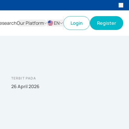
esearch
Our Platform
EN
Login
Register
ID
EN
TERBIT PADA
26 April 2026