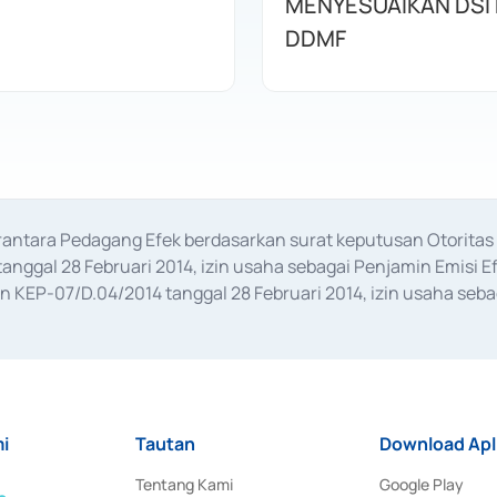
MENYESUAIKAN DSI
DDMF
erantara Pedagang Efek berdasarkan surat keputusan Otorit
anggal 28 Februari 2014, izin usaha sebagai Penjamin Emisi E
KEP-07/D.04/2014 tanggal 28 Februari 2014, izin usaha sebag
rat keputusan Otoritas Jasa Keuangan Nomor S-67/PM.21/2017 t
aan Transaksi Sertifikat Deposito di Pasar Uang yang izinnya d
ansaksi, serta Penatausahaan dan Penyelesaian Transaksi Sur
i
Tautan
Download Apl
Tentang Kami
Google Play