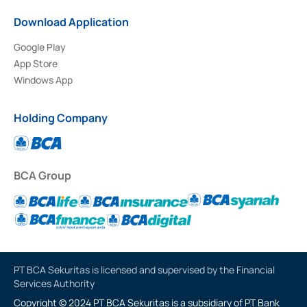
Download Application
Google Play
App Store
Windows App
Holding Company
BCA Group
PT BCA Sekuritas is licensed and supervised by the Financial
Services Authority
Copyright © 2024 PT BCA Sekuritas is a subsidiary of PT Bank