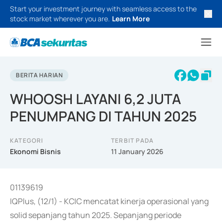
Start your investment journey with seamless access to the
stock market wherever you are.
Learn More
BERITA HARIAN
WHOOSH LAYANI 6,2 JUTA
PENUMPANG DI TAHUN 2025
KATEGORI
TERBIT PADA
Ekonomi Bisnis
11 January 2026
01139619
IQPlus, (12/1) - KCIC mencatat kinerja operasional yang
solid sepanjang tahun 2025. Sepanjang periode