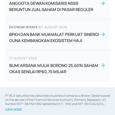
ANGGOTA DEWAN KOMISARIS NSSS
BERUNTUN JUAL SAHAM DI PASAR REGULER
EKONOMI BISNIS
|
07 AUGUST 2026
BPKH DAN BANK MUAMALAT PERKUAT SINERGI
GUNA KEMBANGKAN EKOSISTEM HAJI
07 AUGUST 2026
BUMI ARSANA MULIA BORONG 25,60% SAHAM
OKAS SENILAI RP60,75 MILIAR
PT BCA Sekuritas has obtained a business license as a Broker-Dealer based
on the decree of the Financial Services Authority (formerly Bapepam-LK)
Number KEP-138/PM/1992 dated March 11, 1992 and KEP-06/D.04/2014
dated February 28, 2014, a business license as an Underwriter based on the
VIEW MORE
decree of the Financial Services Authority Number KEP-12/PM/PEE/1997