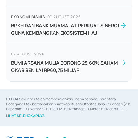
EKONOMI BISNIS
|
07 AUGUST 2026
BPKH DAN BANK MUAMALAT PERKUAT SINERGI
GUNA KEMBANGKAN EKOSISTEM HAJI
07 AUGUST 2026
BUMI ARSANA MULIA BORONG 25,60% SAHAM
OKAS SENILAI RP60,75 MILIAR
PT BCA Sekuritas telah memperoleh izin usaha sebagai Perantara 
Pedagang Efek berdasarkan surat keputusan Otoritas Jasa Keuangan (d.h 
Bapepam-LK) Nomor KEP-138/PM/1992 tanggal 11 Maret 1992 dan KEP-
06/D.04/2014 tanggal 28 Februari 2014, izin usaha sebagai Penjamin Emisi 
LIHAT SELENGKAPNYA
Efek berdasarkan surat keputusan Otoritas Jasa Keuangan Nomor KEP-
12/PM/PEE/1997 tanggal 24 September 1997 dan KEP-07/D.04/2014 
tanggal 28 Februari 2014, izin usaha sebagai penyedia Jasa Konsultasi 
(
Advisory
) atas kegiatan merger, akuisisi, divestasi, dan 
join venture