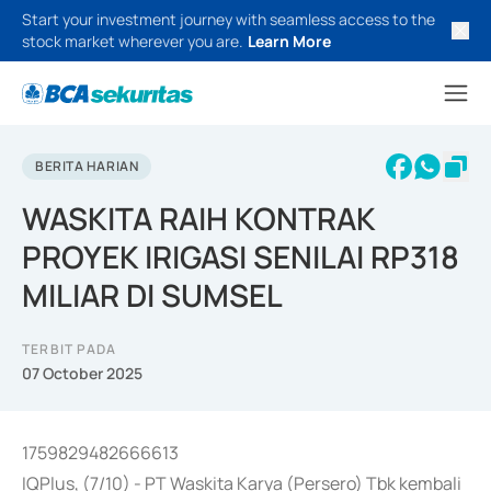
Start your investment journey with seamless access to the
stock market wherever you are.
Learn More
BERITA HARIAN
WASKITA RAIH KONTRAK
PROYEK IRIGASI SENILAI RP318
MILIAR DI SUMSEL
TERBIT PADA
07 October 2025
1759829482666613
IQPlus, (7/10) - PT Waskita Karya (Persero) Tbk kembali