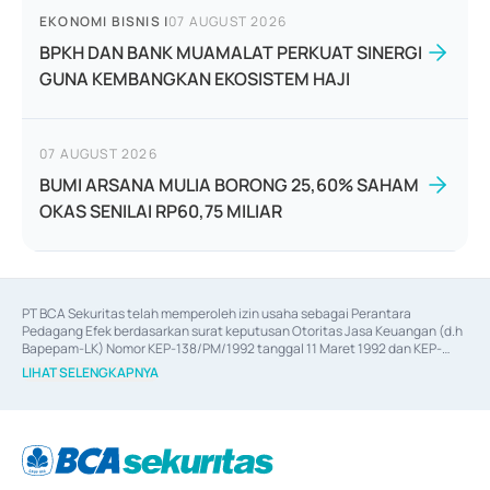
EKONOMI BISNIS
|
07 AUGUST 2026
BPKH DAN BANK MUAMALAT PERKUAT SINERGI
GUNA KEMBANGKAN EKOSISTEM HAJI
07 AUGUST 2026
BUMI ARSANA MULIA BORONG 25,60% SAHAM
OKAS SENILAI RP60,75 MILIAR
PT BCA Sekuritas telah memperoleh izin usaha sebagai Perantara 
Pedagang Efek berdasarkan surat keputusan Otoritas Jasa Keuangan (d.h 
Bapepam-LK) Nomor KEP-138/PM/1992 tanggal 11 Maret 1992 dan KEP-
06/D.04/2014 tanggal 28 Februari 2014, izin usaha sebagai Penjamin Emisi 
LIHAT SELENGKAPNYA
Efek berdasarkan surat keputusan Otoritas Jasa Keuangan Nomor KEP-
12/PM/PEE/1997 tanggal 24 September 1997 dan KEP-07/D.04/2014 
tanggal 28 Februari 2014, izin usaha sebagai penyedia Jasa Konsultasi 
(
Advisory
) atas kegiatan merger, akuisisi, divestasi, dan 
join venture
berdasarkan surat keputusan Otoritas Jasa Keuangan Nomor S-
67/PM.21/2017 tanggal 3 Februari 2017, dan beberapa izin usaha lainnya 
dari Bank Indonesia antara lain sebagai Perantara Pelaksanaan Transaksi 