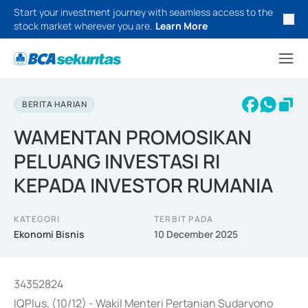
Start your investment journey with seamless access to the
stock market wherever you are.
Learn More
BERITA HARIAN
WAMENTAN PROMOSIKAN
PELUANG INVESTASI RI
KEPADA INVESTOR RUMANIA
KATEGORI
TERBIT PADA
Ekonomi Bisnis
10 December 2025
34352824
IQPlus, (10/12) - Wakil Menteri Pertanian Sudaryono