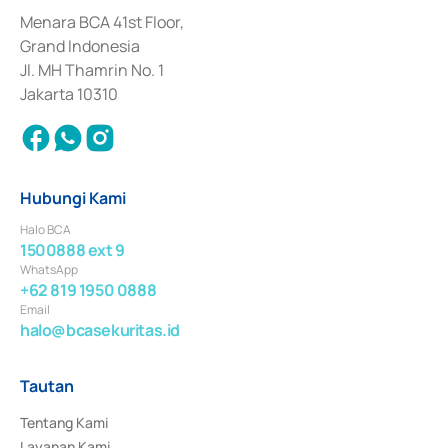
dan izin usaha lainnya dari Bank Indonesia sebagai Lembaga Pendukung 
Penerbitan, Transaksi, serta Penatausahaan dan Penyelesaian Transaksi 
Menara BCA 41st Floor,
Surat Berharga Komersial yang izinnya diterbitkan pada tahun 2018.
Grand Indonesia
Jl. MH Thamrin No. 1
Jakarta 10310
Hubungi Kami
Halo BCA
1500888 ext 9
WhatsApp
+62 819 1950 0888
Email
halo@bcasekuritas.id
Tautan
Tentang Kami
Layanan Kami