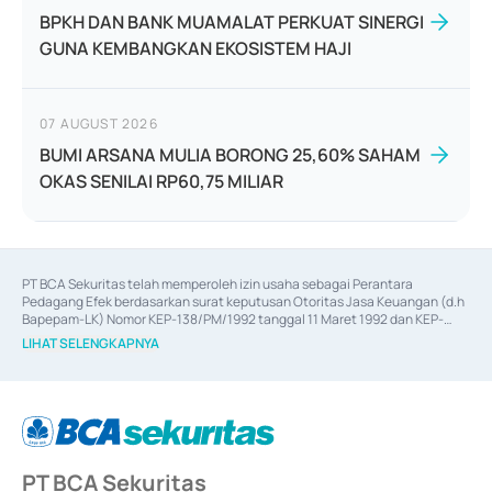
BPKH DAN BANK MUAMALAT PERKUAT SINERGI
GUNA KEMBANGKAN EKOSISTEM HAJI
07 AUGUST 2026
BUMI ARSANA MULIA BORONG 25,60% SAHAM
OKAS SENILAI RP60,75 MILIAR
PT BCA Sekuritas telah memperoleh izin usaha sebagai Perantara 
Pedagang Efek berdasarkan surat keputusan Otoritas Jasa Keuangan (d.h 
Bapepam-LK) Nomor KEP-138/PM/1992 tanggal 11 Maret 1992 dan KEP-
06/D.04/2014 tanggal 28 Februari 2014, izin usaha sebagai Penjamin Emisi 
LIHAT SELENGKAPNYA
Efek berdasarkan surat keputusan Otoritas Jasa Keuangan Nomor KEP-
12/PM/PEE/1997 tanggal 24 September 1997 dan KEP-07/D.04/2014 
tanggal 28 Februari 2014, izin usaha sebagai penyedia Jasa Konsultasi 
(
Advisory
) atas kegiatan merger, akuisisi, divestasi, dan 
join venture
berdasarkan surat keputusan Otoritas Jasa Keuangan Nomor S-
67/PM.21/2017 tanggal 3 Februari 2017, dan beberapa izin usaha lainnya 
dari Bank Indonesia antara lain sebagai Perantara Pelaksanaan Transaksi 
PT BCA Sekuritas
Sertifikat Deposito di Pasar Uang yang izinnya diterbitkan pada tahun 2017 