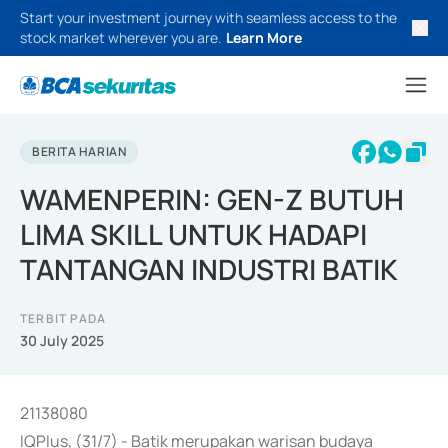
Start your investment journey with seamless access to the
stock market wherever you are.
Learn More
BERITA HARIAN
WAMENPERIN: GEN-Z BUTUH
LIMA SKILL UNTUK HADAPI
TANTANGAN INDUSTRI BATIK
TERBIT PADA
30 July 2025
21138080
IQPlus, (31/7) - Batik merupakan warisan budaya