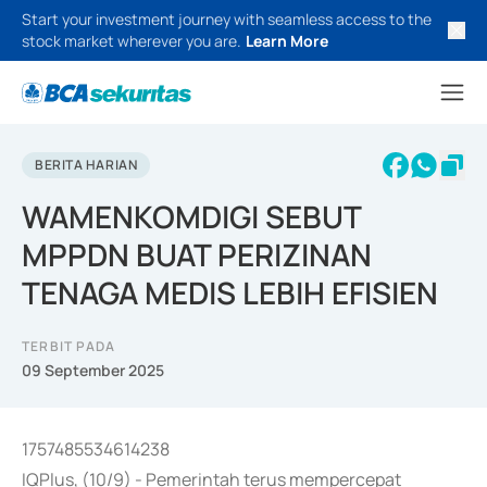
Start your investment journey with seamless access to the
stock market wherever you are.
Learn More
BERITA HARIAN
WAMENKOMDIGI SEBUT
MPPDN BUAT PERIZINAN
TENAGA MEDIS LEBIH EFISIEN
TERBIT PADA
09 September 2025
1757485534614238
IQPlus, (10/9) - Pemerintah terus mempercepat