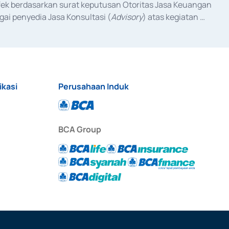
fek berdasarkan surat keputusan Otoritas Jasa Keuangan 
ai penyedia Jasa Konsultasi (
Advisory
) atas kegiatan 
anggal 3 Februari 2017, dan beberapa izin usaha lainnya 
iterbitkan pada tahun 2017 dan izin usaha lainnya dari 
at Berharga Komersial yang izinnya diterbitkan pada 
ikasi
Perusahaan Induk
BCA Group