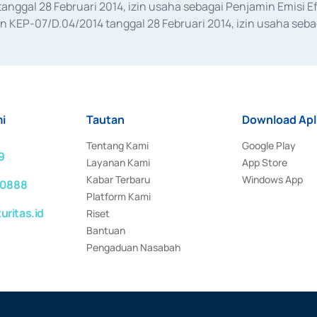
anggal 28 Februari 2014, izin usaha sebagai Penjamin Emisi E
KEP-07/D.04/2014 tanggal 28 Februari 2014, izin usaha sebag
rat keputusan Otoritas Jasa Keuangan Nomor S-67/PM.21/2017 t
aan Transaksi Sertifikat Deposito di Pasar Uang yang izinnya d
ansaksi, serta Penatausahaan dan Penyelesaian Transaksi Sur
i
Tautan
Download Apl
Tentang Kami
Google Play
9
Layanan Kami
App Store
Kabar Terbaru
Windows App
 0888
Platform Kami
ritas.id
Riset
Bantuan
Pengaduan Nasabah