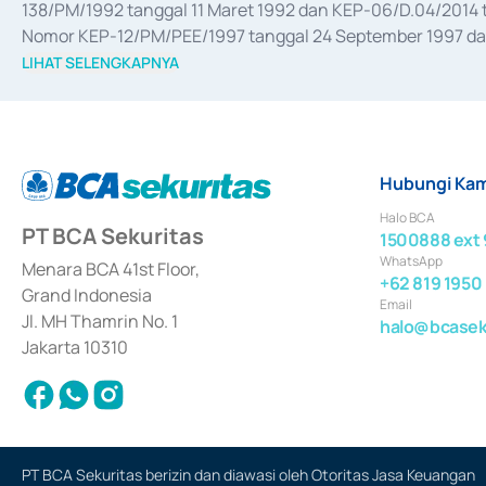
138/PM/1992 tanggal 11 Maret 1992 dan KEP-06/D.04/2014 t
Nomor KEP-12/PM/PEE/1997 tanggal 24 September 1997 dan 
merger, akuisisi, divestasi, dan 
join venture
 berdasarkan su
LIHAT SELENGKAPNYA
dari Bank Indonesia antara lain sebagai Perantara Pelaksan
Bank Indonesia sebagai Lembaga Pendukung Penerbitan, Tr
tahun 2018.
Hubungi Kam
Halo BCA
PT BCA Sekuritas
1500888 ext 
WhatsApp
Menara BCA 41st Floor,
+62 819 1950
Grand Indonesia
Email
Jl. MH Thamrin No. 1
halo@bcaseku
Jakarta 10310
PT BCA Sekuritas berizin dan diawasi oleh Otoritas Jasa Keuangan