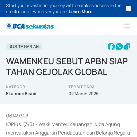
Start your investment journey with seamless access to the
stock market wherever you are.
Learn More
BERITA HARIAN
WAMENKEU SEBUT APBN SIAP
TAHAN GEJOLAK GLOBAL
KATEGORI
TERBIT PADA
Ekonomi Bisnis
02 March 2026
06149303
IQPlus, (3/3) - Wakil Menteri Keuangan Juda Agung
menyatakan Anggaran Pendapatan dan Belanja Negara