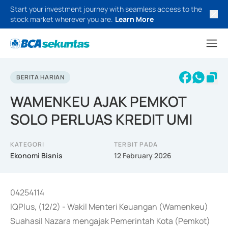
Start your investment journey with seamless access to the
stock market wherever you are.
Learn More
BERITA HARIAN
WAMENKEU AJAK PEMKOT
SOLO PERLUAS KREDIT UMI
KATEGORI
TERBIT PADA
Ekonomi Bisnis
12 February 2026
04254114
IQPlus, (12/2) - Wakil Menteri Keuangan (Wamenkeu)
Suahasil Nazara mengajak Pemerintah Kota (Pemkot)