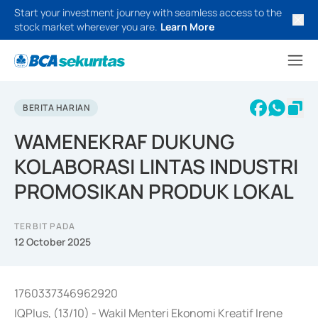
Start your investment journey with seamless access to the
stock market wherever you are.
Learn More
BERITA HARIAN
WAMENEKRAF DUKUNG
KOLABORASI LINTAS INDUSTRI
PROMOSIKAN PRODUK LOKAL
TERBIT PADA
12 October 2025
1760337346962920
IQPlus, (13/10) - Wakil Menteri Ekonomi Kreatif Irene