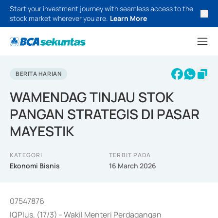
Start your investment journey with seamless access to the
stock market wherever you are.
Learn More
BERITA HARIAN
WAMENDAG TINJAU STOK
PANGAN STRATEGIS DI PASAR
MAYESTIK
KATEGORI
TERBIT PADA
Ekonomi Bisnis
16 March 2026
07547876
IQPlus, (17/3) - Wakil Menteri Perdagangan