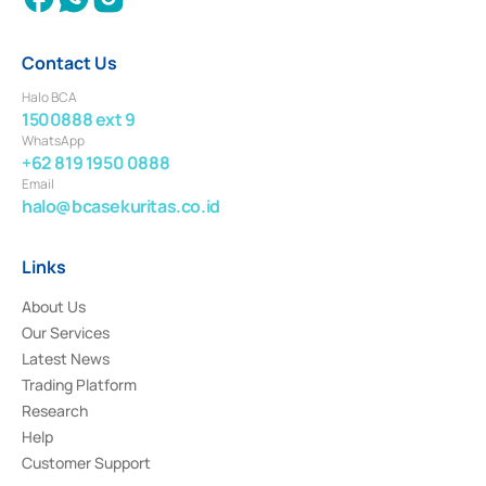
Contact Us
Halo BCA
1500888 ext 9
WhatsApp
+62 819 1950 0888
Email
halo@bcasekuritas.co.id
Links
About Us
Our Services
Latest News
Trading Platform
Research
Help
Customer Support