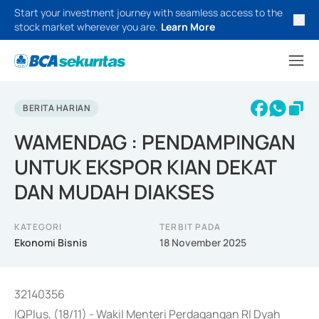
Start your investment journey with seamless access to the
stock market wherever you are.
Learn More
BERITA HARIAN
WAMENDAG : PENDAMPINGAN
UNTUK EKSPOR KIAN DEKAT
DAN MUDAH DIAKSES
KATEGORI
TERBIT PADA
Ekonomi Bisnis
18 November 2025
32140356
IQPlus, (18/11) - Wakil Menteri Perdagangan RI Dyah