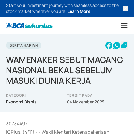
Start your investment journey with seamless access to the
stock market wherever you are.
Learn More
BERITA HARIAN
WAMENAKER SEBUT MAGANG
NASIONAL BEKAL SEBELUM
MASUKI DUNIA KERJA
KATEGORI
TERBIT PADA
Ekonomi Bisnis
04 November 2025
30734497
IQPlus, (4/11) - - Wakil Menteri Ketenagakerjaan