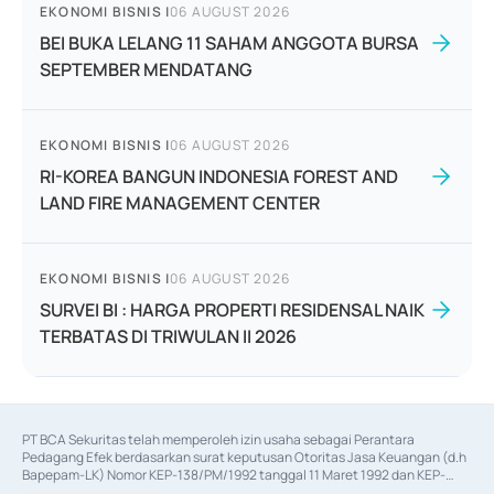
EKONOMI BISNIS
|
06 AUGUST 2026
BEI BUKA LELANG 11 SAHAM ANGGOTA BURSA
SEPTEMBER MENDATANG
EKONOMI BISNIS
|
06 AUGUST 2026
RI-KOREA BANGUN INDONESIA FOREST AND
LAND FIRE MANAGEMENT CENTER
EKONOMI BISNIS
|
06 AUGUST 2026
SURVEI BI : HARGA PROPERTI RESIDENSAL NAIK
TERBATAS DI TRIWULAN II 2026
PT BCA Sekuritas telah memperoleh izin usaha sebagai Perantara 
Pedagang Efek berdasarkan surat keputusan Otoritas Jasa Keuangan (d.h 
Bapepam-LK) Nomor KEP-138/PM/1992 tanggal 11 Maret 1992 dan KEP-
06/D.04/2014 tanggal 28 Februari 2014, izin usaha sebagai Penjamin Emisi 