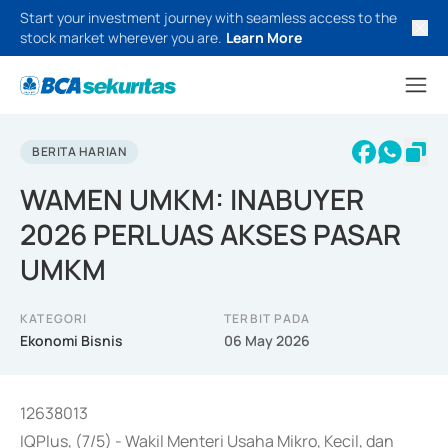
Start your investment journey with seamless access to the
stock market wherever you are.
Learn More
BERITA HARIAN
WAMEN UMKM: INABUYER
2026 PERLUAS AKSES PASAR
UMKM
KATEGORI
TERBIT PADA
Ekonomi Bisnis
06 May 2026
12638013
IQPlus, (7/5) - Wakil Menteri Usaha Mikro, Kecil, dan