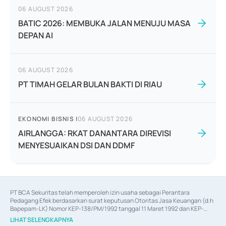
06 AUGUST 2026
BATIC 2026: MEMBUKA JALAN MENUJU MASA
DEPAN AI
06 AUGUST 2026
PT TIMAH GELAR BULAN BAKTI DI RIAU
EKONOMI BISNIS
|
06 AUGUST 2026
AIRLANGGA: RKAT DANANTARA DIREVISI
MENYESUAIKAN DSI DAN DDMF
PT BCA Sekuritas telah memperoleh izin usaha sebagai Perantara 
Pedagang Efek berdasarkan surat keputusan Otoritas Jasa Keuangan (d.h 
Bapepam-LK) Nomor KEP-138/PM/1992 tanggal 11 Maret 1992 dan KEP-
06/D.04/2014 tanggal 28 Februari 2014, izin usaha sebagai Penjamin Emisi 
LIHAT SELENGKAPNYA
Efek berdasarkan surat keputusan Otoritas Jasa Keuangan Nomor KEP-