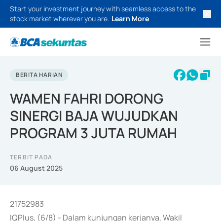
Start your investment journey with seamless access to the
stock market wherever you are.
Learn More
BERITA HARIAN
WAMEN FAHRI DORONG
SINERGI BAJA WUJUDKAN
PROGRAM 3 JUTA RUMAH
TERBIT PADA
06 August 2025
21752983
IQPlus, (6/8) - Dalam kunjungan kerjanya, Wakil