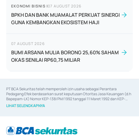
EKONOMI BISNIS
|
07 AUGUST 2026
BPKH DAN BANK MUAMALAT PERKUAT SINERGI
GUNA KEMBANGKAN EKOSISTEM HAJI
07 AUGUST 2026
BUMI ARSANA MULIA BORONG 25,60% SAHAM
OKAS SENILAI RP60,75 MILIAR
PT BCA Sekuritas telah memperoleh izin usaha sebagai Perantara 
Pedagang Efek berdasarkan surat keputusan Otoritas Jasa Keuangan (d.h 
Bapepam-LK) Nomor KEP-138/PM/1992 tanggal 11 Maret 1992 dan KEP-
06/D.04/2014 tanggal 28 Februari 2014, izin usaha sebagai Penjamin Emisi 
LIHAT SELENGKAPNYA
Efek berdasarkan surat keputusan Otoritas Jasa Keuangan Nomor KEP-
12/PM/PEE/1997 tanggal 24 September 1997 dan KEP-07/D.04/2014 
tanggal 28 Februari 2014, izin usaha sebagai penyedia Jasa Konsultasi 
(
Advisory
) atas kegiatan merger, akuisisi, divestasi, dan 
join venture
berdasarkan surat keputusan Otoritas Jasa Keuangan Nomor S-
67/PM.21/2017 tanggal 3 Februari 2017, dan beberapa izin usaha lainnya 
dari Bank Indonesia antara lain sebagai Perantara Pelaksanaan Transaksi 