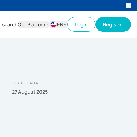
esearch
Our Platform
EN
Login
Register
ID
EN
TERBIT PADA
27 August 2025