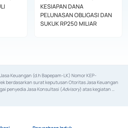
LI
KESIAPAN DANA
PELUNASAN OBLIGASI DAN
SUKUK RP250 MILIAR
as Jasa Keuangan (d.h Bapepam-LK) Nomor KEP-
fek berdasarkan surat keputusan Otoritas Jasa Keuangan 
ai penyedia Jasa Konsultasi (
Advisory
) atas kegiatan 
anggal 3 Februari 2017, dan beberapa izin usaha lainnya 
iterbitkan pada tahun 2017 dan izin usaha lainnya dari 
at Berharga Komersial yang izinnya diterbitkan pada 