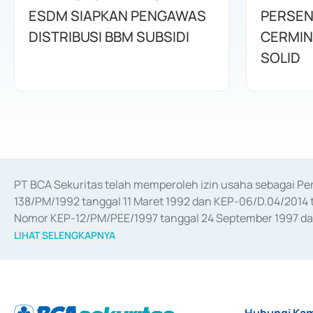
ESDM SIAPKAN PENGAWAS
PERSEN
DISTRIBUSI BBM SUBSIDI
CERMIN
SOLID
PT BCA Sekuritas telah memperoleh izin usaha sebagai P
138/PM/1992 tanggal 11 Maret 1992 dan KEP-06/D.04/2014 t
Nomor KEP-12/PM/PEE/1997 tanggal 24 September 1997 dan 
merger, akuisisi, divestasi, dan 
join venture
 berdasarkan su
LIHAT SELENGKAPNYA
dari Bank Indonesia antara lain sebagai Perantara Pelaksan
Bank Indonesia sebagai Lembaga Pendukung Penerbitan, Tr
tahun 2018.