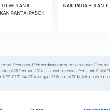
 TRIWULAN II
NAIK PADA BULAN JU
KAN RANTAI PASOK
erantara Pedagang Efek berdasarkan surat keputusan Otorit
anggal 28 Februari 2014, izin usaha sebagai Penjamin Emisi E
KEP-07/D.04/2014 tanggal 28 Februari 2014, izin usaha sebag
rat keputusan Otoritas Jasa Keuangan Nomor S-67/PM.21/2017 t
aan Transaksi Sertifikat Deposito di Pasar Uang yang izinnya d
ansaksi, serta Penatausahaan dan Penyelesaian Transaksi Sur