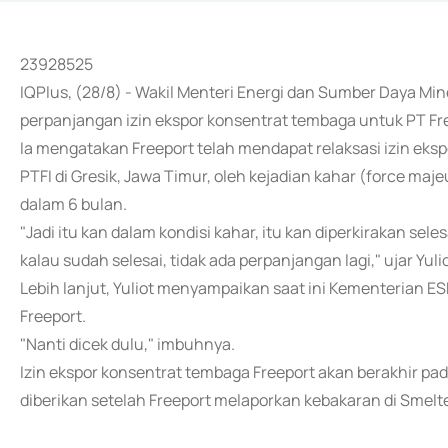
23928525
IQPlus, (28/8) - Wakil Menteri Energi dan Sumber Daya M
perpanjangan izin ekspor konsentrat tembaga untuk PT Fre
Ia mengatakan Freeport telah mendapat relaksasi izin eksp
PTFI di Gresik, Jawa Timur, oleh kejadian kahar (force maj
dalam 6 bulan.
"Jadi itu kan dalam kondisi kahar, itu kan diperkirakan sel
kalau sudah selesai, tidak ada perpanjangan lagi," ujar Yuli
Lebih lanjut, Yuliot menyampaikan saat ini Kementerian E
Freeport.
"Nanti dicek dulu," imbuhnya.
Izin ekspor konsentrat tembaga Freeport akan berakhir pa
diberikan setelah Freeport melaporkan kebakaran di Smelte