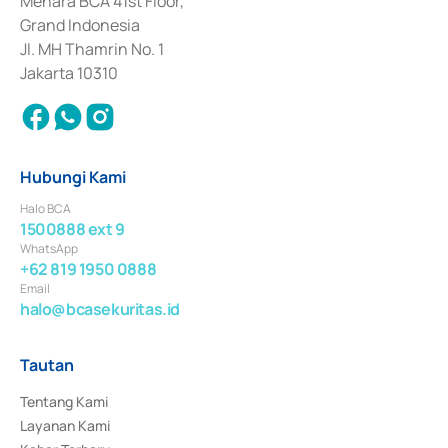
Menara BCA 41st Floor,
Surat Berharga Komersial yang izinnya diterbitkan pada tahun 2018.
Grand Indonesia
Jl. MH Thamrin No. 1
Jakarta 10310
Hubungi Kami
Halo BCA
1500888 ext 9
WhatsApp
+62 819 1950 0888
Email
halo@bcasekuritas.id
Tautan
Tentang Kami
Layanan Kami