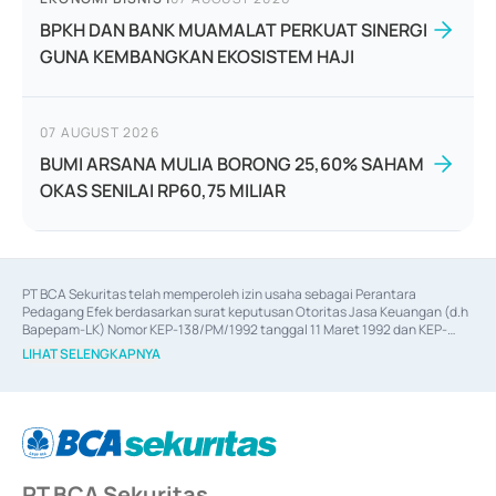
BPKH DAN BANK MUAMALAT PERKUAT SINERGI
GUNA KEMBANGKAN EKOSISTEM HAJI
07 AUGUST 2026
BUMI ARSANA MULIA BORONG 25,60% SAHAM
OKAS SENILAI RP60,75 MILIAR
PT BCA Sekuritas telah memperoleh izin usaha sebagai Perantara 
Pedagang Efek berdasarkan surat keputusan Otoritas Jasa Keuangan (d.h 
Bapepam-LK) Nomor KEP-138/PM/1992 tanggal 11 Maret 1992 dan KEP-
06/D.04/2014 tanggal 28 Februari 2014, izin usaha sebagai Penjamin Emisi 
LIHAT SELENGKAPNYA
Efek berdasarkan surat keputusan Otoritas Jasa Keuangan Nomor KEP-
12/PM/PEE/1997 tanggal 24 September 1997 dan KEP-07/D.04/2014 
tanggal 28 Februari 2014, izin usaha sebagai penyedia Jasa Konsultasi 
(
Advisory
) atas kegiatan merger, akuisisi, divestasi, dan 
join venture
berdasarkan surat keputusan Otoritas Jasa Keuangan Nomor S-
67/PM.21/2017 tanggal 3 Februari 2017, dan beberapa izin usaha lainnya 
dari Bank Indonesia antara lain sebagai Perantara Pelaksanaan Transaksi 
PT BCA Sekuritas
Sertifikat Deposito di Pasar Uang yang izinnya diterbitkan pada tahun 2017 