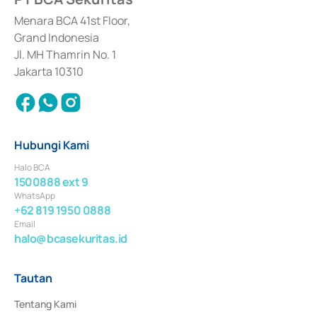
dan izin usaha lainnya dari Bank Indonesia sebagai Lembaga Pendukung 
Penerbitan, Transaksi, serta Penatausahaan dan Penyelesaian Transaksi 
Menara BCA 41st Floor,
Surat Berharga Komersial yang izinnya diterbitkan pada tahun 2018.
Grand Indonesia
Jl. MH Thamrin No. 1
Jakarta 10310
Hubungi Kami
Halo BCA
1500888 ext 9
WhatsApp
+62 819 1950 0888
Email
halo@bcasekuritas.id
Tautan
Tentang Kami