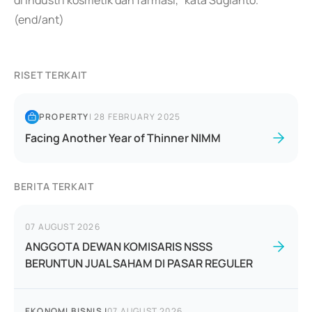
di industri kosmetik dan farmasi," kata Sugianto.
(end/ant)
RISET TERKAIT
PROPERTY
|
28 FEBRUARY 2025
Facing Another Year of Thinner NIMM
BERITA TERKAIT
07 AUGUST 2026
ANGGOTA DEWAN KOMISARIS NSSS
BERUNTUN JUAL SAHAM DI PASAR REGULER
EKONOMI BISNIS
|
07 AUGUST 2026