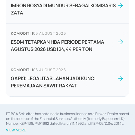
IMRON ROSYADI MUNDUR SEBAGAI KOMISARIS
ZATA
KOMODITI
|
06 AUGUST 2026
ESDM TETAPKAN HBA PERIODE PERTAMA
AGUSTUS 2026 USD124,44 PER TON
KOMODITI
|
06 AUGUST 2026
GAPKI: LEGALITAS LAHAN JADI KUNCI
PEREMAJAAN SAWIT RAKYAT
PT BCA Sekuritas has obtained a business license as a Broker-Dealer based
on the decree of the Financial Services Authority (formerly Bapepam-LK)
Number KEP-138/PM/1992 dated March 11, 1992 and KEP-06/D.04/2014
dated February 28, 2014, a business license as an Underwriter based on the
VIEW MORE
decree of the Financial Services Authority Number KEP-12/PM/PEE/1997