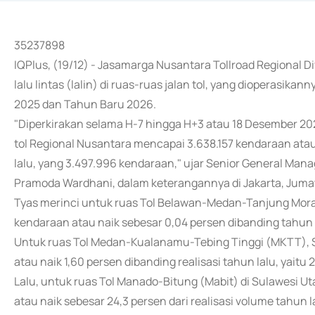
35237898
IQPlus, (19/12) - Jasamarga Nusantara Tollroad Regional 
lalu lintas (lalin) di ruas-ruas jalan tol, yang dioperasik
2025 dan Tahun Baru 2026.
"Diperkirakan selama H-7 hingga H+3 atau 18 Desember 2025
tol Regional Nusantara mencapai 3.638.157 kendaraan ata
lalu, yang 3.497.996 kendaraan," ujar Senior General Man
Pramoda Wardhani, dalam keterangannya di Jakarta, Juma
Tyas merinci untuk ruas Tol Belawan-Medan-Tanjung Morawa
kendaraan atau naik sebesar 0,04 persen dibanding tahun l
Untuk ruas Tol Medan-Kualanamu-Tebing Tinggi (MKTT), Su
atau naik 1,60 persen dibanding realisasi tahun lalu, yaitu
Lalu, untuk ruas Tol Manado-Bitung (Mabit) di Sulawesi Uta
atau naik sebesar 24,3 persen dari realisasi volume tahun l