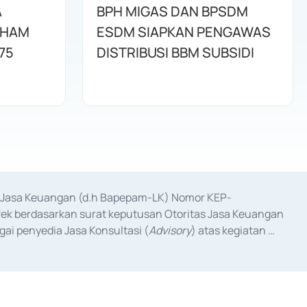
A
BPH MIGAS DAN BPSDM
AHAM
ESDM SIAPKAN PENGAWAS
75
DISTRIBUSI BBM SUBSIDI
as Jasa Keuangan (d.h Bapepam-LK) Nomor KEP-
fek berdasarkan surat keputusan Otoritas Jasa Keuangan 
ai penyedia Jasa Konsultasi (
Advisory
) atas kegiatan 
anggal 3 Februari 2017, dan beberapa izin usaha lainnya 
iterbitkan pada tahun 2017 dan izin usaha lainnya dari 
at Berharga Komersial yang izinnya diterbitkan pada 