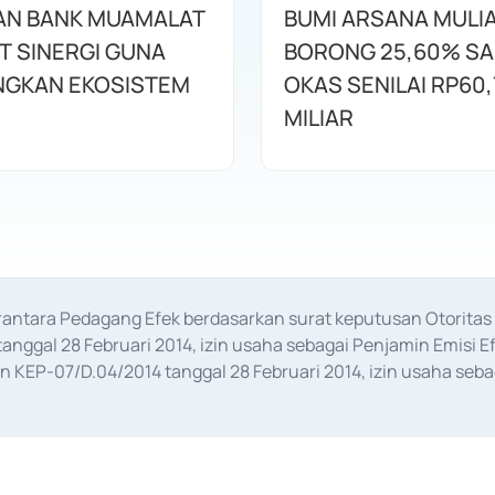
AN BANK MUAMALAT
BUMI ARSANA MULI
T SINERGI GUNA
BORONG 25,60% S
GKAN EKOSISTEM
OKAS SENILAI RP60,
MILIAR
erantara Pedagang Efek berdasarkan surat keputusan Otorit
anggal 28 Februari 2014, izin usaha sebagai Penjamin Emisi E
KEP-07/D.04/2014 tanggal 28 Februari 2014, izin usaha sebag
rat keputusan Otoritas Jasa Keuangan Nomor S-67/PM.21/2017 t
aan Transaksi Sertifikat Deposito di Pasar Uang yang izinnya d
ansaksi, serta Penatausahaan dan Penyelesaian Transaksi Sur