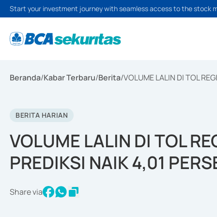
Start your investment journey with seamless access to the stock 
Beranda
/
Kabar Terbaru
/
Berita
/
VOLUME LALIN DI TOL REG
BERITA HARIAN
VOLUME LALIN DI TOL R
PREDIKSI NAIK 4,01 PERS
Share via