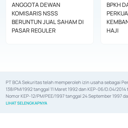
ANGGOTA DEWAN
BPKH D
KOMISARIS NSSS
PERKUA
BERUNTUN JUAL SAHAM DI
KEMBAN
PASAR REGULER
HAJI
PT BCA Sekuritas telah memperoleh izin usaha sebagai P
138/PM/1992 tanggal 11 Maret 1992 dan KEP-06/D.04/2014 t
Nomor KEP-12/PM/PEE/1997 tanggal 24 September 1997 dan 
merger, akuisisi, divestasi, dan 
join venture
 berdasarkan su
LIHAT SELENGKAPNYA
dari Bank Indonesia antara lain sebagai Perantara Pelaksan
Bank Indonesia sebagai Lembaga Pendukung Penerbitan, Tr
tahun 2018.