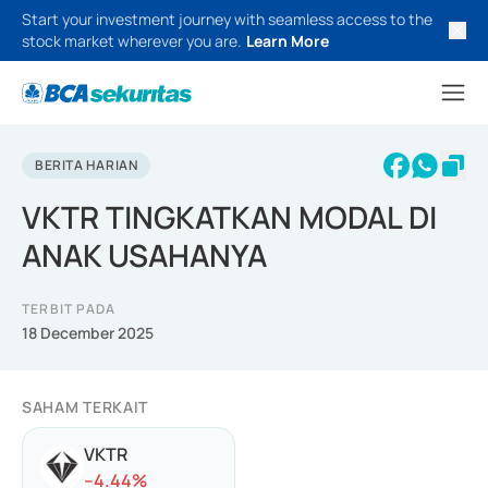
Start your investment journey with seamless access to the
stock market wherever you are.
Learn More
BERITA HARIAN
VKTR TINGKATKAN MODAL DI
ANAK USAHANYA
TERBIT PADA
18 December 2025
SAHAM TERKAIT
VKTR
-
-4.44
%