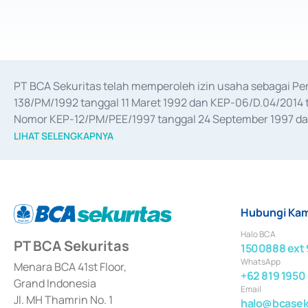
PT BCA Sekuritas telah memperoleh izin usaha sebagai P
138/PM/1992 tanggal 11 Maret 1992 dan KEP-06/D.04/2014 t
Nomor KEP-12/PM/PEE/1997 tanggal 24 September 1997 dan 
merger, akuisisi, divestasi, dan 
join venture
 berdasarkan su
LIHAT SELENGKAPNYA
dari Bank Indonesia antara lain sebagai Perantara Pelaksan
Bank Indonesia sebagai Lembaga Pendukung Penerbitan, Tr
tahun 2018.
Hubungi Kam
Halo BCA
PT BCA Sekuritas
1500888 ext 
WhatsApp
Menara BCA 41st Floor,
+62 819 1950
Grand Indonesia
Email
Jl. MH Thamrin No. 1
halo@bcaseku