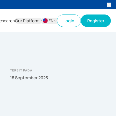
esearch
Our Platform
EN
Login
Register
ID
EN
TERBIT PADA
15 September 2025