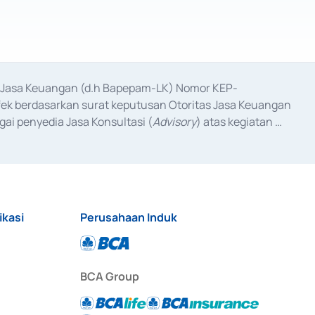
as Jasa Keuangan (d.h Bapepam-LK) Nomor KEP-
fek berdasarkan surat keputusan Otoritas Jasa Keuangan 
ai penyedia Jasa Konsultasi (
Advisory
) atas kegiatan 
anggal 3 Februari 2017, dan beberapa izin usaha lainnya 
iterbitkan pada tahun 2017 dan izin usaha lainnya dari 
at Berharga Komersial yang izinnya diterbitkan pada 
ikasi
Perusahaan Induk
BCA Group