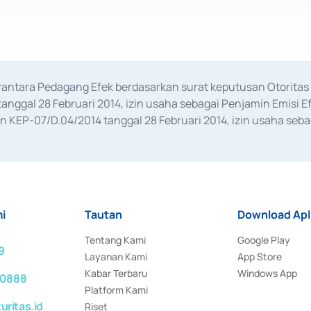
erantara Pedagang Efek berdasarkan surat keputusan Otorit
anggal 28 Februari 2014, izin usaha sebagai Penjamin Emisi E
KEP-07/D.04/2014 tanggal 28 Februari 2014, izin usaha sebag
rat keputusan Otoritas Jasa Keuangan Nomor S-67/PM.21/2017 t
aan Transaksi Sertifikat Deposito di Pasar Uang yang izinnya d
ansaksi, serta Penatausahaan dan Penyelesaian Transaksi Sur
i
Tautan
Download Apl
Tentang Kami
Google Play
9
Layanan Kami
App Store
Kabar Terbaru
Windows App
 0888
Platform Kami
ritas.id
Riset