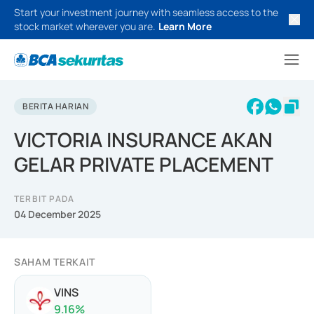
Start your investment journey with seamless access to the
stock market wherever you are.
Learn More
BERITA HARIAN
VICTORIA INSURANCE AKAN
GELAR PRIVATE PLACEMENT
TERBIT PADA
04 December 2025
SAHAM TERKAIT
VINS
9.16
%