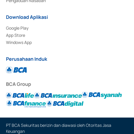
Pengaduan Nasabah
Download Aplikasi
Google Play
App Store
Windows App
Perusahaan Induk
BCA Group
PT BCA Sekuritas berizin dan diawasi oleh Otoritas Jasa
Keuangan