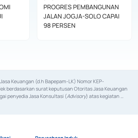
OMI
PROGRES PEMBANGUNAN
I
JALAN JOGJA-SOLO CAPAI
98 PERSEN
as Jasa Keuangan (d.h Bapepam-LK) Nomor KEP-
fek berdasarkan surat keputusan Otoritas Jasa Keuangan 
ai penyedia Jasa Konsultasi (
Advisory
) atas kegiatan 
anggal 3 Februari 2017, dan beberapa izin usaha lainnya 
iterbitkan pada tahun 2017 dan izin usaha lainnya dari 
at Berharga Komersial yang izinnya diterbitkan pada 