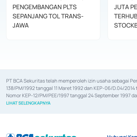
PENGEMBANGAN PLTS
JUTA P
SEPANJANG TOL TRANS-
TERHUB
JAWA
STOCKB
PT BCA Sekuritas telah memperoleh izin usaha sebagai P
138/PM/1992 tanggal 11 Maret 1992 dan KEP-06/D.04/2014 t
Nomor KEP-12/PM/PEE/1997 tanggal 24 September 1997 dan 
merger, akuisisi, divestasi, dan 
join venture
 berdasarkan su
LIHAT SELENGKAPNYA
dari Bank Indonesia antara lain sebagai Perantara Pelaksan
Bank Indonesia sebagai Lembaga Pendukung Penerbitan, Tr
tahun 2018.