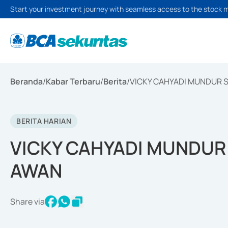
Start your investment journey with seamless access to the stock 
Beranda
/
Kabar Terbaru
/
Berita
/
VICKY CAHYADI MUNDUR 
BERITA HARIAN
VICKY CAHYADI MUNDUR
AWAN
Share via