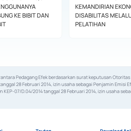
ENGGUNANYA
KEMANDIRIAN EKON
UNG KE BIBIT DAN
DISABILITAS MELALU
IT
PELATIHAN
erantara Pedagang Efek berdasarkan surat keputusan Otorit
anggal 28 Februari 2014, izin usaha sebagai Penjamin Emisi E
KEP-07/D.04/2014 tanggal 28 Februari 2014, izin usaha sebag
rat keputusan Otoritas Jasa Keuangan Nomor S-67/PM.21/2017 t
aan Transaksi Sertifikat Deposito di Pasar Uang yang izinnya d
ansaksi, serta Penatausahaan dan Penyelesaian Transaksi Sur