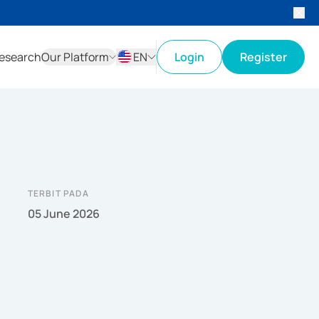
esearch
Our Platform
EN
Login
Register
ID
EN
TERBIT PADA
05 June 2026