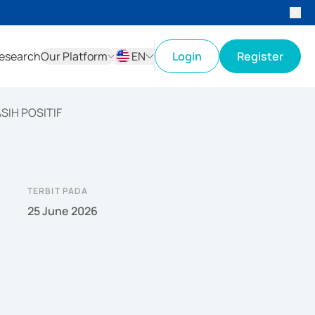
esearch
Our Platform
EN
Login
Register
ID
EN
SIH POSITIF
TERBIT PADA
25 June 2026