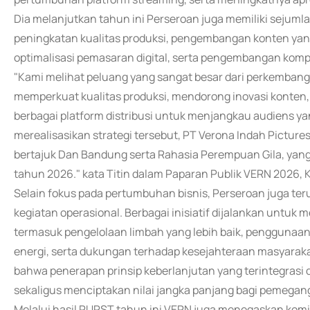
Dia melanjutkan tahun ini Perseroan juga memiliki sejuml
peningkatan kualitas produksi, pengembangan konten yang 
optimalisasi pemasaran digital, serta pengembangan kom
"Kami melihat peluang yang sangat besar dari perkembanga
memperkuat kualitas produksi, mendorong inovasi konten,
berbagai platform distribusi untuk menjangkau audiens ya
merealisasikan strategi tersebut, PT Verona Indah Picture
bertajuk Dan Bandung serta Rahasia Perempuan Gila, yang
tahun 2026." kata Titin dalam Paparan Publik VERN 2026, 
Selain fokus pada pertumbuhan bisnis, Perseroan juga te
kegiatan operasional. Berbagai inisiatif dijalankan untuk 
termasuk pengelolaan limbah yang lebih baik, penggunaan
energi, serta dukungan terhadap kesejahteraan masyara
bahwa penerapan prinsip keberlanjutan yang terintegrasi 
sekaligus menciptakan nilai jangka panjang bagi pemega
Melalui hasil RUPST tahun ini VERN juga menegaskan kom