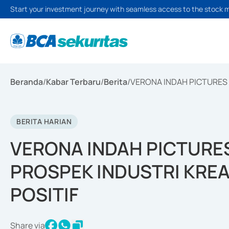
Start your investment journey with seamless access to the stock 
Beranda
/
Kabar Terbaru
/
Berita
/
VERONA INDAH PICTURES 
BERITA HARIAN
VERONA INDAH PICTURES
PROSPEK INDUSTRI KREA
POSITIF
Share via