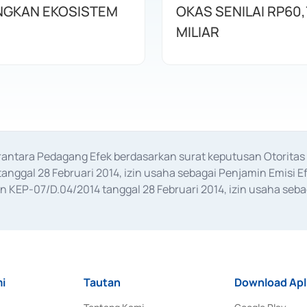
GKAN EKOSISTEM
OKAS SENILAI RP60,
MILIAR
erantara Pedagang Efek berdasarkan surat keputusan Otorit
anggal 28 Februari 2014, izin usaha sebagai Penjamin Emisi E
KEP-07/D.04/2014 tanggal 28 Februari 2014, izin usaha sebag
rat keputusan Otoritas Jasa Keuangan Nomor S-67/PM.21/2017 t
aan Transaksi Sertifikat Deposito di Pasar Uang yang izinnya d
ansaksi, serta Penatausahaan dan Penyelesaian Transaksi Sur
i
Tautan
Download Apl