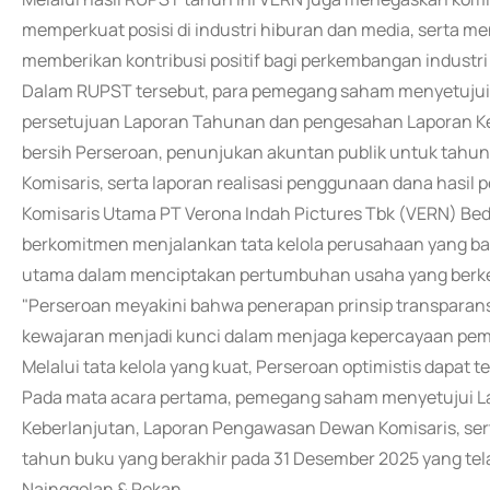
memperkuat posisi di industri hiburan dan media, serta 
memberikan kontribusi positif bagi perkembangan industri 
Dalam RUPST tersebut, para pemegang saham menyetujui 
persetujuan Laporan Tahunan dan pengesahan Laporan 
bersih Perseroan, penunjukan akuntan publik untuk tahu
Komisaris, serta laporan realisasi penggunaan dana hasi
Komisaris Utama PT Verona Indah Pictures Tbk (VERN) B
berkomitmen menjalankan tata kelola perusahaan yang ba
utama dalam menciptakan pertumbuhan usaha yang berke
"Perseroan meyakini bahwa penerapan prinsip transparansi
kewajaran menjadi kunci dalam menjaga kepercayaan pe
Melalui tata kelola yang kuat, Perseroan optimistis dapat 
Pada mata acara pertama, pemegang saham menyetujui L
Keberlanjutan, Laporan Pengawasan Dewan Komisaris, s
tahun buku yang berakhir pada 31 Desember 2025 yang tel
Nainggolan & Rekan.