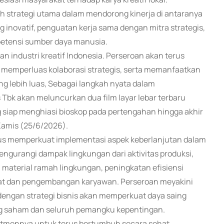
ah strategi utama dalam mendorong kinerja di antaranya
inovatif, penguatan kerja sama dengan mitra strategis,
petensi sumber daya manusia.
n industri kreatif Indonesia. Perseroan akan terus
 memperluas kolaborasi strategis, serta memanfaatkan
ng lebih luas, Sebagai langkah nyata dalam
s Tbk akan meluncurkan dua film layar lebar terbaru
 siap menghiasi bioskop pada pertengahan hingga akhir
Kamis (25/6/2026).
rus memperkuat implementasi aspek keberlanjutan dalam
mengurangi dampak lingkungan dari aktivitas produksi,
 material ramah lingkungan, peningkatan efisiensi
kat dan pengembangan karyawan. Perseroan meyakini
dengan strategi bisnis akan memperkuat daya saing
ng saham dan seluruh pemangku kepentingan.
itmennya untuk terus bertumbuh secara sehat,