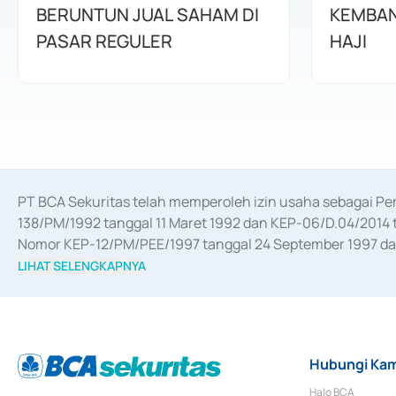
BERUNTUN JUAL SAHAM DI
KEMBAN
PASAR REGULER
HAJI
PT BCA Sekuritas telah memperoleh izin usaha sebagai P
138/PM/1992 tanggal 11 Maret 1992 dan KEP-06/D.04/2014 t
Nomor KEP-12/PM/PEE/1997 tanggal 24 September 1997 dan 
merger, akuisisi, divestasi, dan 
join venture
 berdasarkan su
LIHAT SELENGKAPNYA
dari Bank Indonesia antara lain sebagai Perantara Pelaksan
Bank Indonesia sebagai Lembaga Pendukung Penerbitan, Tr
tahun 2018.
Hubungi Kam
Halo BCA