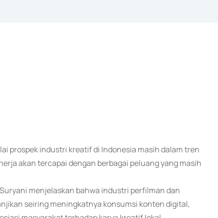
ai prospek industri kreatif di Indonesia masih dalam tren
inerja akan tercapai dengan berbagai peluang yang masih
 Suryani menjelaskan bahwa industri perfilman dan
njikan seiring meningkatnya konsumsi konten digital,
iasi masyarakat terhadap karya kreatif lokal.