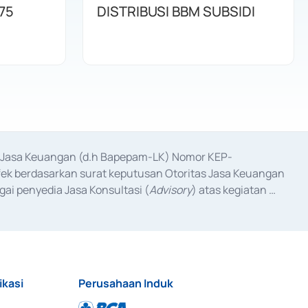
75
DISTRIBUSI BBM SUBSIDI
as Jasa Keuangan (d.h Bapepam-LK) Nomor KEP-
fek berdasarkan surat keputusan Otoritas Jasa Keuangan 
ai penyedia Jasa Konsultasi (
Advisory
) atas kegiatan 
anggal 3 Februari 2017, dan beberapa izin usaha lainnya 
iterbitkan pada tahun 2017 dan izin usaha lainnya dari 
at Berharga Komersial yang izinnya diterbitkan pada 
ikasi
Perusahaan Induk