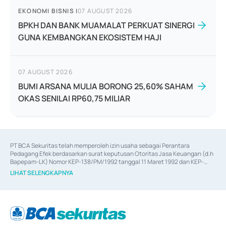
EKONOMI BISNIS
|
07 AUGUST 2026
BPKH DAN BANK MUAMALAT PERKUAT SINERGI
GUNA KEMBANGKAN EKOSISTEM HAJI
07 AUGUST 2026
BUMI ARSANA MULIA BORONG 25,60% SAHAM
OKAS SENILAI RP60,75 MILIAR
PT BCA Sekuritas telah memperoleh izin usaha sebagai Perantara 
Pedagang Efek berdasarkan surat keputusan Otoritas Jasa Keuangan (d.h 
Bapepam-LK) Nomor KEP-138/PM/1992 tanggal 11 Maret 1992 dan KEP-
06/D.04/2014 tanggal 28 Februari 2014, izin usaha sebagai Penjamin Emisi 
LIHAT SELENGKAPNYA
Efek berdasarkan surat keputusan Otoritas Jasa Keuangan Nomor KEP-
12/PM/PEE/1997 tanggal 24 September 1997 dan KEP-07/D.04/2014 
tanggal 28 Februari 2014, izin usaha sebagai penyedia Jasa Konsultasi 
(
Advisory
) atas kegiatan merger, akuisisi, divestasi, dan 
join venture
berdasarkan surat keputusan Otoritas Jasa Keuangan Nomor S-
67/PM.21/2017 tanggal 3 Februari 2017, dan beberapa izin usaha lainnya 