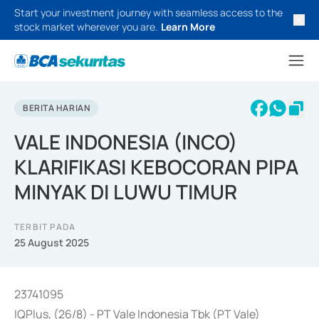
Start your investment journey with seamless access to the
stock market wherever you are.
Learn More
BERITA HARIAN
VALE INDONESIA (INCO)
KLARIFIKASI KEBOCORAN PIPA
MINYAK DI LUWU TIMUR
TERBIT PADA
25 August 2025
23741095
IQPlus, (26/8) - PT Vale Indonesia Tbk (PT Vale)