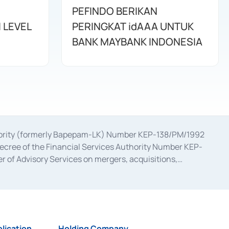
PEFINDO BERIKAN
 LEVEL
PERINGKAT idAAA UNTUK
BANK MAYBANK INDONESIA
uthority (formerly Bapepam-LK) Number KEP-138/PM/1992
decree of the Financial Services Authority Number KEP-
 of Advisory Services on mergers, acquisitions,
bruary 28, 2014, a business license as a provider of
ial Services Authority Number S-67/PM.21/2017 dated
ementation of Certificate of Deposit Transactions in the
ion for the Issuance, Transaction, and Administration and
lication
Holding Company