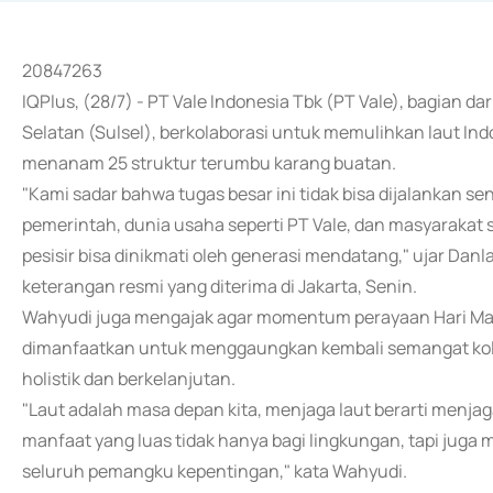
20847263
IQPlus, (28/7) - PT Vale Indonesia Tbk (PT Vale), bagian d
Selatan (Sulsel), berkolaborasi untuk memulihkan laut Ind
menanam 25 struktur terumbu karang buatan.
"Kami sadar bahwa tugas besar ini tidak bisa dijalankan send
pemerintah, dunia usaha seperti PT Vale, dan masyarakat 
pesisir bisa dinikmati oleh generasi mendatang," ujar Dan
keterangan resmi yang diterima di Jakarta, Senin.
Wahyudi juga mengajak agar momentum perayaan Hari Mang
dimanfaatkan untuk menggaungkan kembali semangat kola
holistik dan berkelanjutan.
"Laut adalah masa depan kita, menjaga laut berarti menj
manfaat yang luas tidak hanya bagi lingkungan, tapi juga 
seluruh pemangku kepentingan," kata Wahyudi.