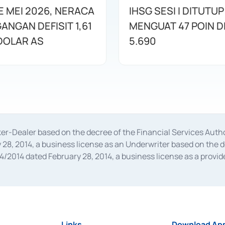
E MEI 2026, NERACA
IHSG SESI I DITUTUP
ANGAN DEFISIT 1,61
MENGUAT 47 POIN DI
 DOLAR AS
5.690
oker-Dealer based on the decree of the Financial Services A
28, 2014, a business license as an Underwriter based on the 
014 dated February 28, 2014, a business license as a provider
 Financial Services Authority Number S-67/PM.21/2014 dated Fe
and joint ventures based on the decision letter of the Financ
 Bank Indonesia, among others as an Intermediary for the Impl
usiness licenses from Bank Indonesia as a Supporting Institut
e was issued in 2018.
Links
Download App