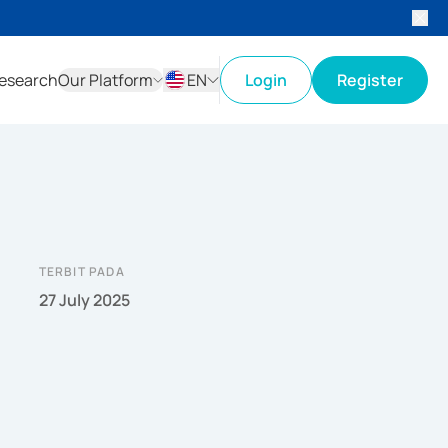
esearch
Our Platform
EN
Login
Register
ID
EN
TERBIT PADA
27 July 2025