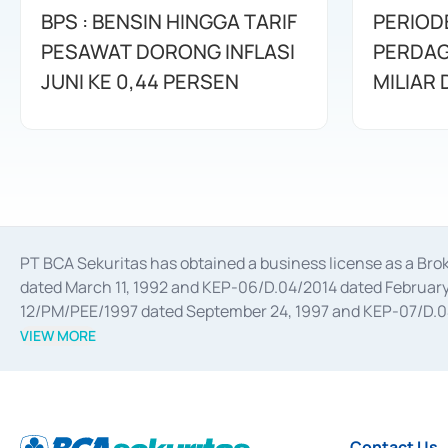
BPS : BENSIN HINGGA TARIF
PERIOD
PESAWAT DORONG INFLASI
PERDAG
JUNI KE 0,44 PERSEN
MILIAR
PT BCA Sekuritas has obtained a business license as a Br
dated March 11, 1992 and KEP-06/D.04/2014 dated February 
12/PM/PEE/1997 dated September 24, 1997 and KEP-07/D.04/2
divestments, and joint ventures based on the decree of the
VIEW MORE
Advisory Services for mergers, acquisitions, divestments, 
February 3, 2017, and several other business licenses from
Money Market whose license was issued in 2017 and other b
Settlement of Commercial Paper Transactions whose licens
Contact Us