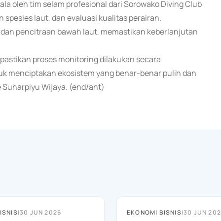
la oleh tim selam profesional dari Sorowako Diving Club
pesies laut, dan evaluasi kualitas perairan.
dan pencitraan bawah laut, memastikan keberlanjutan
pastikan proses monitoring dilakukan secara
tuk menciptakan ekosistem yang benar-benar pulih dan
e Suharpiyu Wijaya. (end/ant)
ISNIS
|
30 JUN 2026
EKONOMI BISNIS
|
30 JUN 20