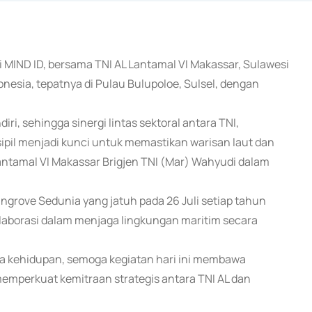
ari MIND ID, bersama TNI AL Lantamal VI Makassar, Sulawesi
onesia, tepatnya di Pulau Bulupoloe, Sulsel, dengan
iri, sehingga sinergi lintas sektoral antara TNI,
sipil menjadi kunci untuk memastikan warisan laut dan
lantamal VI Makassar Brigjen TNI (Mar) Wahyudi dalam
rove Sedunia yang jatuh pada 26 Juli setiap tahun
borasi dalam menjaga lingkungan maritim secara
aga kehidupan, semoga kegiatan hari ini membawa
memperkuat kemitraan strategis antara TNI AL dan