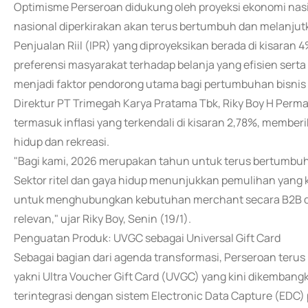
Optimisme Perseroan didukung oleh proyeksi ekonomi nasion
nasional diperkirakan akan terus bertumbuh dan melanjutk
Penjualan Riil (IPR) yang diproyeksikan berada di kisaran 
preferensi masyarakat terhadap belanja yang efisien serta 
menjadi faktor pendorong utama bagi pertumbuhan bisnis vo
Direktur PT Trimegah Karya Pratama Tbk, Riky Boy H Per
termasuk inflasi yang terkendali di kisaran 2,78%, memb
hidup dan rekreasi.
"Bagi kami, 2026 merupakan tahun untuk terus bertumbuh 
Sektor ritel dan gaya hidup menunjukkan pemulihan yang ku
untuk menghubungkan kebutuhan merchant secara B2B dan
relevan," ujar Riky Boy, Senin (19/1).
Penguatan Produk: UVGC sebagai Universal Gift Card
Sebagai bagian dari agenda transformasi, Perseroan teru
yakni Ultra Voucher Gift Card (UVGC) yang kini dikembangka
terintegrasi dengan sistem Electronic Data Capture (EDC)