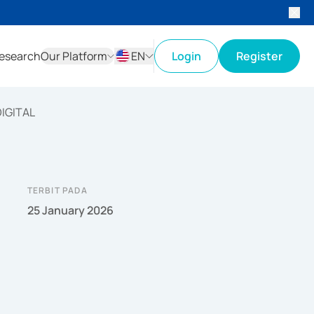
esearch
Our Platform
EN
Login
Register
ID
EN
IGITAL
TERBIT PADA
25 January 2026