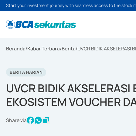
Start your investment journey with seamless access to the stock 
Beranda
/
Kabar Terbaru
/
Berita
/
UVCR BIDIK AKSELERASI 
BERITA HARIAN
UVCR BIDIK AKSELERASI 
EKOSISTEM VOUCHER DAN
Share via