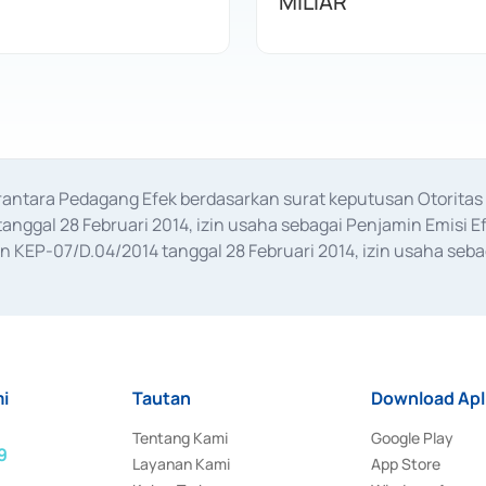
MILIAR
erantara Pedagang Efek berdasarkan surat keputusan Otorit
anggal 28 Februari 2014, izin usaha sebagai Penjamin Emisi E
KEP-07/D.04/2014 tanggal 28 Februari 2014, izin usaha sebag
rat keputusan Otoritas Jasa Keuangan Nomor S-67/PM.21/2017 t
aan Transaksi Sertifikat Deposito di Pasar Uang yang izinnya d
ansaksi, serta Penatausahaan dan Penyelesaian Transaksi Sur
i
Tautan
Download Apl
Tentang Kami
Google Play
9
Layanan Kami
App Store