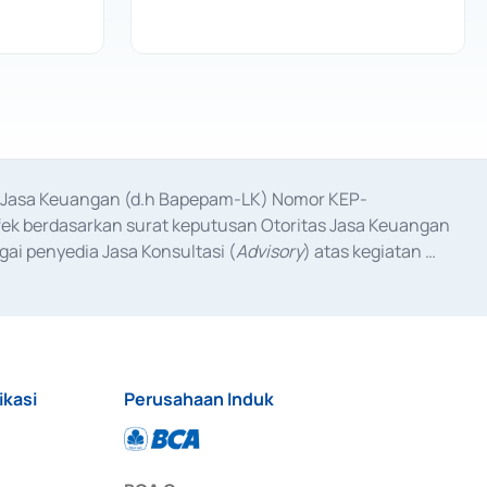
as Jasa Keuangan (d.h Bapepam-LK) Nomor KEP-
fek berdasarkan surat keputusan Otoritas Jasa Keuangan 
ai penyedia Jasa Konsultasi (
Advisory
) atas kegiatan 
anggal 3 Februari 2017, dan beberapa izin usaha lainnya 
iterbitkan pada tahun 2017 dan izin usaha lainnya dari 
at Berharga Komersial yang izinnya diterbitkan pada 
ikasi
Perusahaan Induk