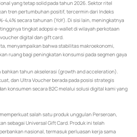
al yang tetap solid pada tahun 2026. Sektor ritel
an tren pertumbuhan positif, tercermin dari Indeks
4%-4,4% secara tahunan (YoY). Di sisi lain, meningkatnya
tingginya tingkat adopsi e-wallet di wilayah perkotaan
ucher digital dan gift card.
mata, menyampaikan bahwa stabilitas makroekonomi,
erikan ruang bagi peningkatan konsumsi pada segmen gaya
bahkan tahun akselerasi (growth and acceleration).
at, dan Ultra Voucher berada pada posisi strategis
 konsumen secara B2C melalui solusi digital kami yang
s memperkuat salah satu produk unggulan Perseroan,
n sebagai Universal Gift Card. Produk ini telah
 perbankan nasional, termasuk perluasan kerja sama