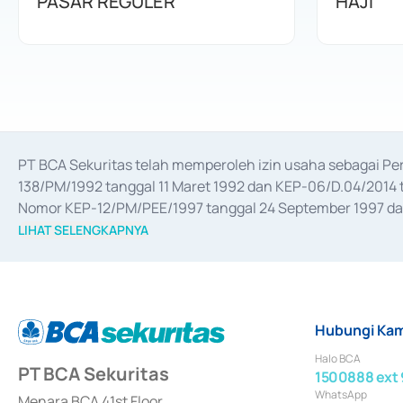
PASAR REGULER
HAJI
PT BCA Sekuritas telah memperoleh izin usaha sebagai P
138/PM/1992 tanggal 11 Maret 1992 dan KEP-06/D.04/2014 t
Nomor KEP-12/PM/PEE/1997 tanggal 24 September 1997 dan 
merger, akuisisi, divestasi, dan 
join venture
 berdasarkan su
LIHAT SELENGKAPNYA
dari Bank Indonesia antara lain sebagai Perantara Pelaksan
Bank Indonesia sebagai Lembaga Pendukung Penerbitan, Tr
tahun 2018.
Hubungi Kam
Halo BCA
PT BCA Sekuritas
1500888 ext 
WhatsApp
Menara BCA 41st Floor,