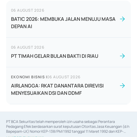
06 AUGUST 2026
BATIC 2026: MEMBUKA JALAN MENUJU MASA
DEPAN AI
06 AUGUST 2026
PT TIMAH GELAR BULAN BAKTI DI RIAU
EKONOMI BISNIS
|
06 AUGUST 2026
AIRLANGGA: RKAT DANANTARA DIREVISI
MENYESUAIKAN DSI DAN DDMF
PT BCA Sekuritas telah memperoleh izin usaha sebagai Perantara 
Pedagang Efek berdasarkan surat keputusan Otoritas Jasa Keuangan (d.h 
Bapepam-LK) Nomor KEP-138/PM/1992 tanggal 11 Maret 1992 dan KEP-
06/D.04/2014 tanggal 28 Februari 2014, izin usaha sebagai Penjamin Emisi 