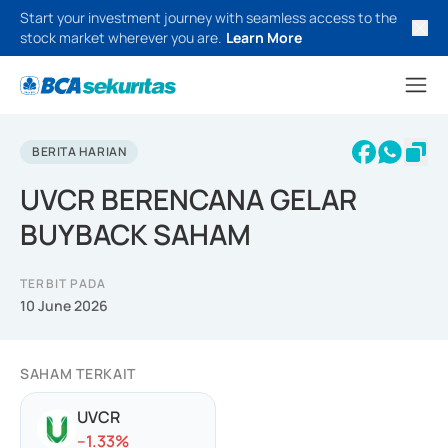
Start your investment journey with seamless access to the
stock market wherever you are.
Learn More
BERITA HARIAN
UVCR BERENCANA GELAR
BUYBACK SAHAM
TERBIT PADA
10 June 2026
SAHAM TERKAIT
UVCR
-
-1.33
%