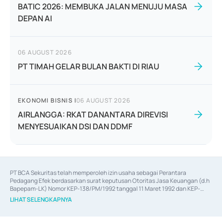
BATIC 2026: MEMBUKA JALAN MENUJU MASA
DEPAN AI
06 AUGUST 2026
PT TIMAH GELAR BULAN BAKTI DI RIAU
EKONOMI BISNIS
|
06 AUGUST 2026
AIRLANGGA: RKAT DANANTARA DIREVISI
MENYESUAIKAN DSI DAN DDMF
PT BCA Sekuritas telah memperoleh izin usaha sebagai Perantara 
Pedagang Efek berdasarkan surat keputusan Otoritas Jasa Keuangan (d.h 
Bapepam-LK) Nomor KEP-138/PM/1992 tanggal 11 Maret 1992 dan KEP-
06/D.04/2014 tanggal 28 Februari 2014, izin usaha sebagai Penjamin Emisi 
LIHAT SELENGKAPNYA
Efek berdasarkan surat keputusan Otoritas Jasa Keuangan Nomor KEP-
12/PM/PEE/1997 tanggal 24 September 1997 dan KEP-07/D.04/2014 
tanggal 28 Februari 2014, izin usaha sebagai penyedia Jasa Konsultasi 