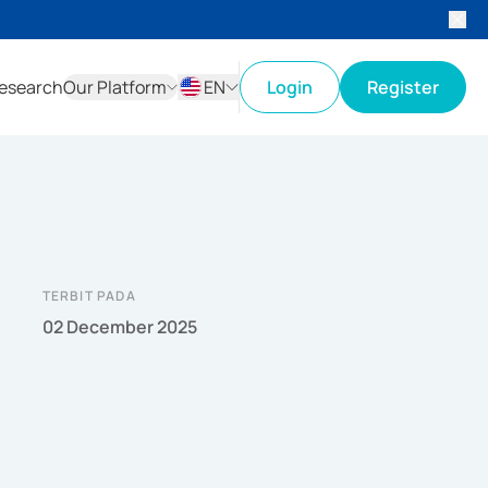
esearch
Our Platform
EN
Login
Register
ID
EN
TERBIT PADA
02 December 2025