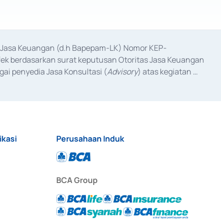
as Jasa Keuangan (d.h Bapepam-LK) Nomor KEP-
fek berdasarkan surat keputusan Otoritas Jasa Keuangan 
ai penyedia Jasa Konsultasi (
Advisory
) atas kegiatan 
anggal 3 Februari 2017, dan beberapa izin usaha lainnya 
iterbitkan pada tahun 2017 dan izin usaha lainnya dari 
at Berharga Komersial yang izinnya diterbitkan pada 
ikasi
Perusahaan Induk
BCA Group