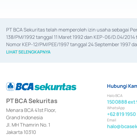
PT BCA Sekuritas telah memperoleh izin usaha sebagai P
138/PM/1992 tanggal 11 Maret 1992 dan KEP-06/D.04/2014 t
Nomor KEP-12/PM/PEE/1997 tanggal 24 September 1997 dan 
merger, akuisisi, divestasi, dan 
join venture
 berdasarkan su
LIHAT SELENGKAPNYA
dari Bank Indonesia antara lain sebagai Perantara Pelaksan
Bank Indonesia sebagai Lembaga Pendukung Penerbitan, Tr
tahun 2018.
Hubungi Kam
Halo BCA
PT BCA Sekuritas
1500888 ext 
WhatsApp
Menara BCA 41st Floor,
+62 819 1950
Grand Indonesia
Email
Jl. MH Thamrin No. 1
halo@bcaseku
Jakarta 10310