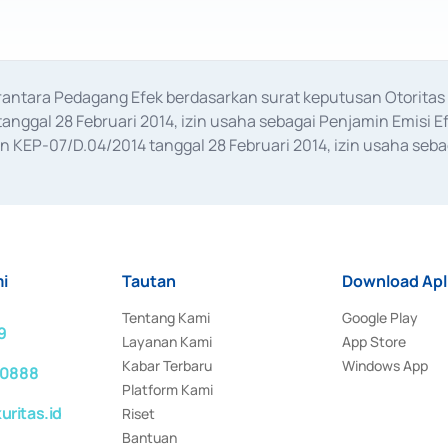
erantara Pedagang Efek berdasarkan surat keputusan Otorit
anggal 28 Februari 2014, izin usaha sebagai Penjamin Emisi E
KEP-07/D.04/2014 tanggal 28 Februari 2014, izin usaha sebag
rat keputusan Otoritas Jasa Keuangan Nomor S-67/PM.21/2017 t
aan Transaksi Sertifikat Deposito di Pasar Uang yang izinnya d
ansaksi, serta Penatausahaan dan Penyelesaian Transaksi Sur
i
Tautan
Download Apl
Tentang Kami
Google Play
9
Layanan Kami
App Store
Kabar Terbaru
Windows App
 0888
Platform Kami
ritas.id
Riset
Bantuan