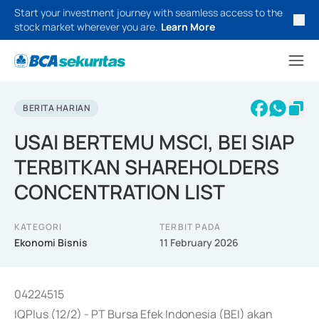
Start your investment journey with seamless access to the
stock market wherever you are.
Learn More
BERITA HARIAN
USAI BERTEMU MSCI, BEI SIAP
TERBITKAN SHAREHOLDERS
CONCENTRATION LIST
KATEGORI
TERBIT PADA
Ekonomi Bisnis
11 February 2026
04224515
IQPlus (12/2) - PT Bursa Efek Indonesia (BEI) akan