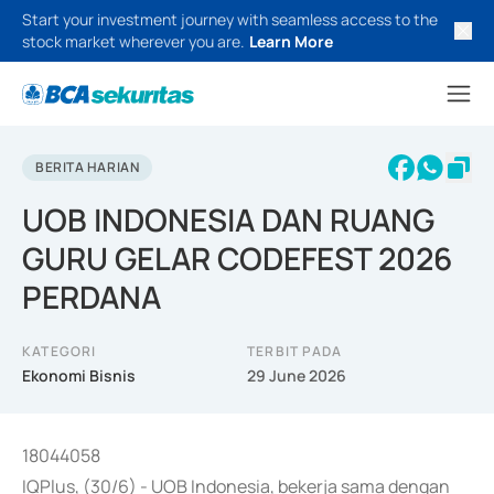
Start your investment journey with seamless access to the
stock market wherever you are.
Learn More
BERITA HARIAN
UOB INDONESIA DAN RUANG
GURU GELAR CODEFEST 2026
PERDANA
KATEGORI
TERBIT PADA
Ekonomi Bisnis
29 June 2026
18044058
IQPlus, (30/6) - UOB Indonesia, bekerja sama dengan