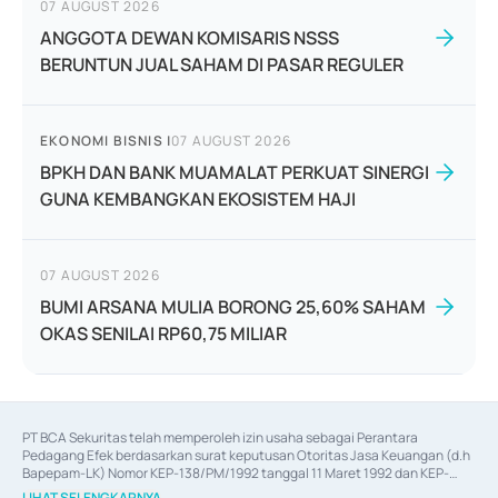
07 AUGUST 2026
ANGGOTA DEWAN KOMISARIS NSSS
BERUNTUN JUAL SAHAM DI PASAR REGULER
EKONOMI BISNIS
|
07 AUGUST 2026
BPKH DAN BANK MUAMALAT PERKUAT SINERGI
GUNA KEMBANGKAN EKOSISTEM HAJI
07 AUGUST 2026
BUMI ARSANA MULIA BORONG 25,60% SAHAM
OKAS SENILAI RP60,75 MILIAR
PT BCA Sekuritas telah memperoleh izin usaha sebagai Perantara 
Pedagang Efek berdasarkan surat keputusan Otoritas Jasa Keuangan (d.h 
Bapepam-LK) Nomor KEP-138/PM/1992 tanggal 11 Maret 1992 dan KEP-
06/D.04/2014 tanggal 28 Februari 2014, izin usaha sebagai Penjamin Emisi 
LIHAT SELENGKAPNYA