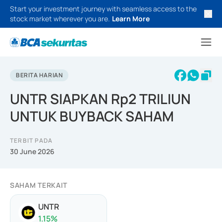
Start your investment journey with seamless access to the
stock market wherever you are.
Learn More
BERITA HARIAN
UNTR SIAPKAN Rp2 TRILIUN
UNTUK BUYBACK SAHAM
TERBIT PADA
30 June 2026
SAHAM TERKAIT
UNTR
1.15
%