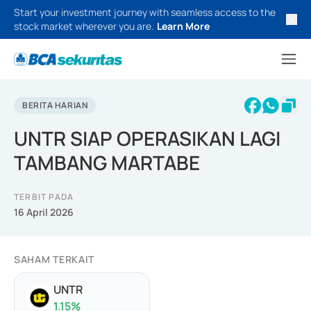
Start your investment journey with seamless access to the
stock market wherever you are.
Learn More
BERITA HARIAN
UNTR SIAP OPERASIKAN LAGI
TAMBANG MARTABE
TERBIT PADA
16 April 2026
SAHAM TERKAIT
UNTR
1.15
%