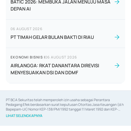
BATIC 2026: MEMBUKA JALAN MENUJU MASA
DEPAN AI
06 AUGUST 2026
PT TIMAH GELAR BULAN BAKTI DI RIAU
EKONOMI BISNIS
|
06 AUGUST 2026
AIRLANGGA: RKAT DANANTARA DIREVISI
MENYESUAIKAN DSI DAN DDMF
PT BCA Sekuritas telah memperoleh izin usaha sebagai Perantara 
Pedagang Efek berdasarkan surat keputusan Otoritas Jasa Keuangan (d.h 
Bapepam-LK) Nomor KEP-138/PM/1992 tanggal 11 Maret 1992 dan KEP-
06/D.04/2014 tanggal 28 Februari 2014, izin usaha sebagai Penjamin Emisi 
LIHAT SELENGKAPNYA
Efek berdasarkan surat keputusan Otoritas Jasa Keuangan Nomor KEP-
12/PM/PEE/1997 tanggal 24 September 1997 dan KEP-07/D.04/2014 
tanggal 28 Februari 2014, izin usaha sebagai penyedia Jasa Konsultasi 