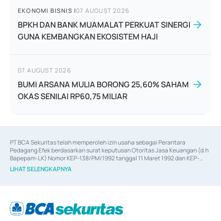
EKONOMI BISNIS
|
07 AUGUST 2026
BPKH DAN BANK MUAMALAT PERKUAT SINERGI
GUNA KEMBANGKAN EKOSISTEM HAJI
07 AUGUST 2026
BUMI ARSANA MULIA BORONG 25,60% SAHAM
OKAS SENILAI RP60,75 MILIAR
PT BCA Sekuritas telah memperoleh izin usaha sebagai Perantara 
Pedagang Efek berdasarkan surat keputusan Otoritas Jasa Keuangan (d.h 
Bapepam-LK) Nomor KEP-138/PM/1992 tanggal 11 Maret 1992 dan KEP-
06/D.04/2014 tanggal 28 Februari 2014, izin usaha sebagai Penjamin Emisi 
LIHAT SELENGKAPNYA
Efek berdasarkan surat keputusan Otoritas Jasa Keuangan Nomor KEP-
12/PM/PEE/1997 tanggal 24 September 1997 dan KEP-07/D.04/2014 
tanggal 28 Februari 2014, izin usaha sebagai penyedia Jasa Konsultasi 
(
Advisory
) atas kegiatan merger, akuisisi, divestasi, dan 
join venture
berdasarkan surat keputusan Otoritas Jasa Keuangan Nomor S-
67/PM.21/2017 tanggal 3 Februari 2017, dan beberapa izin usaha lainnya 