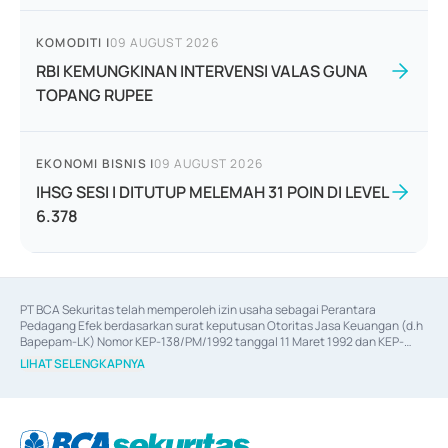
KOMODITI
|
09 AUGUST 2026
RBI KEMUNGKINAN INTERVENSI VALAS GUNA
TOPANG RUPEE
EKONOMI BISNIS
|
09 AUGUST 2026
IHSG SESI I DITUTUP MELEMAH 31 POIN DI LEVEL
6.378
PT BCA Sekuritas telah memperoleh izin usaha sebagai Perantara 
Pedagang Efek berdasarkan surat keputusan Otoritas Jasa Keuangan (d.h 
Bapepam-LK) Nomor KEP-138/PM/1992 tanggal 11 Maret 1992 dan KEP-
06/D.04/2014 tanggal 28 Februari 2014, izin usaha sebagai Penjamin Emisi 
LIHAT SELENGKAPNYA
Efek berdasarkan surat keputusan Otoritas Jasa Keuangan Nomor KEP-
12/PM/PEE/1997 tanggal 24 September 1997 dan KEP-07/D.04/2014 
tanggal 28 Februari 2014, izin usaha sebagai penyedia Jasa Konsultasi 
(
Advisory
) atas kegiatan merger, akuisisi, divestasi, dan 
join venture
berdasarkan surat keputusan Otoritas Jasa Keuangan Nomor S-