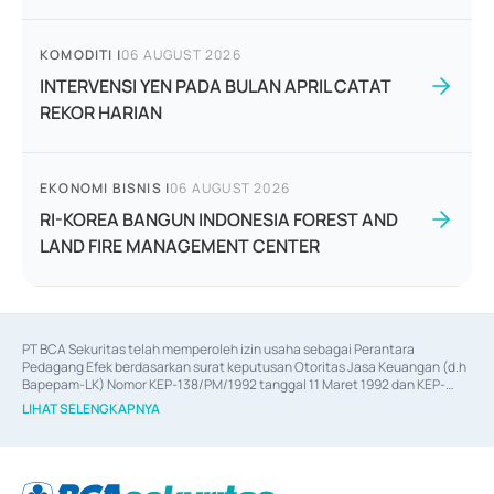
KOMODITI
|
06 AUGUST 2026
INTERVENSI YEN PADA BULAN APRIL CATAT
REKOR HARIAN
EKONOMI BISNIS
|
06 AUGUST 2026
RI-KOREA BANGUN INDONESIA FOREST AND
LAND FIRE MANAGEMENT CENTER
PT BCA Sekuritas telah memperoleh izin usaha sebagai Perantara 
Pedagang Efek berdasarkan surat keputusan Otoritas Jasa Keuangan (d.h 
Bapepam-LK) Nomor KEP-138/PM/1992 tanggal 11 Maret 1992 dan KEP-
06/D.04/2014 tanggal 28 Februari 2014, izin usaha sebagai Penjamin Emisi 
LIHAT SELENGKAPNYA
Efek berdasarkan surat keputusan Otoritas Jasa Keuangan Nomor KEP-
12/PM/PEE/1997 tanggal 24 September 1997 dan KEP-07/D.04/2014 
tanggal 28 Februari 2014, izin usaha sebagai penyedia Jasa Konsultasi 
(
Advisory
) atas kegiatan merger, akuisisi, divestasi, dan 
join venture
berdasarkan surat keputusan Otoritas Jasa Keuangan Nomor S-