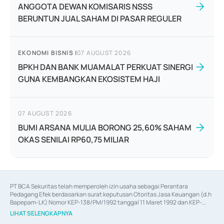
ANGGOTA DEWAN KOMISARIS NSSS
BERUNTUN JUAL SAHAM DI PASAR REGULER
EKONOMI BISNIS
|
07 AUGUST 2026
BPKH DAN BANK MUAMALAT PERKUAT SINERGI
GUNA KEMBANGKAN EKOSISTEM HAJI
07 AUGUST 2026
BUMI ARSANA MULIA BORONG 25,60% SAHAM
OKAS SENILAI RP60,75 MILIAR
PT BCA Sekuritas telah memperoleh izin usaha sebagai Perantara 
Pedagang Efek berdasarkan surat keputusan Otoritas Jasa Keuangan (d.h 
Bapepam-LK) Nomor KEP-138/PM/1992 tanggal 11 Maret 1992 dan KEP-
06/D.04/2014 tanggal 28 Februari 2014, izin usaha sebagai Penjamin Emisi 
LIHAT SELENGKAPNYA
Efek berdasarkan surat keputusan Otoritas Jasa Keuangan Nomor KEP-