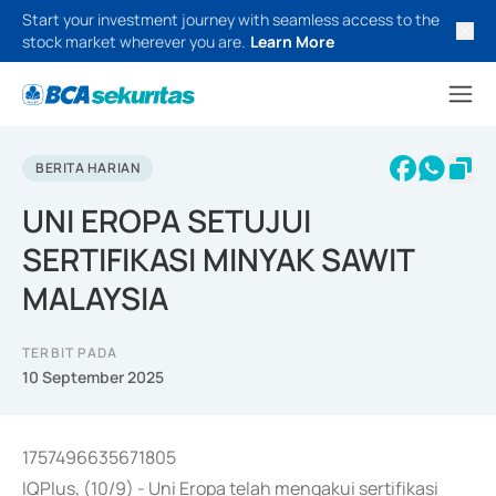
Start your investment journey with seamless access to the
stock market wherever you are.
Learn More
BERITA HARIAN
UNI EROPA SETUJUI
SERTIFIKASI MINYAK SAWIT
MALAYSIA
TERBIT PADA
10 September 2025
1757496635671805
IQPlus, (10/9) - Uni Eropa telah mengakui sertifikasi