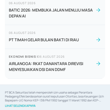
06 AUGUST 2026
BATIC 2026: MEMBUKA JALAN MENUJU MASA
DEPAN AI
06 AUGUST 2026
PT TIMAH GELAR BULAN BAKTI DI RIAU
EKONOMI BISNIS
|
06 AUGUST 2026
AIRLANGGA: RKAT DANANTARA DIREVISI
MENYESUAIKAN DSI DAN DDMF
PT BCA Sekuritas telah memperoleh izin usaha sebagai Perantara 
Pedagang Efek berdasarkan surat keputusan Otoritas Jasa Keuangan (d.h 
Bapepam-LK) Nomor KEP-138/PM/1992 tanggal 11 Maret 1992 dan KEP-
06/D.04/2014 tanggal 28 Februari 2014, izin usaha sebagai Penjamin Emisi 
LIHAT SELENGKAPNYA
Efek berdasarkan surat keputusan Otoritas Jasa Keuangan Nomor KEP-