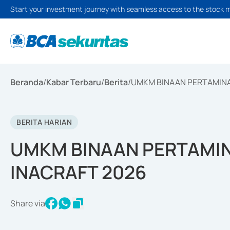
Start your investment journey with seamless access to the stock 
Beranda
/
Kabar Terbaru
/
Berita
/
UMKM BINAAN PERTAMINA R
BERITA HARIAN
UMKM BINAAN PERTAMINA
INACRAFT 2026
Share via