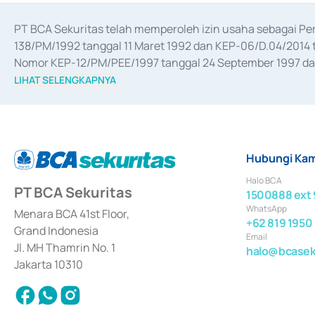
PT BCA Sekuritas telah memperoleh izin usaha sebagai P
138/PM/1992 tanggal 11 Maret 1992 dan KEP-06/D.04/2014 t
Nomor KEP-12/PM/PEE/1997 tanggal 24 September 1997 dan 
merger, akuisisi, divestasi, dan 
join venture
 berdasarkan su
LIHAT SELENGKAPNYA
dari Bank Indonesia antara lain sebagai Perantara Pelaksan
Bank Indonesia sebagai Lembaga Pendukung Penerbitan, Tr
tahun 2018.
Hubungi Kam
Halo BCA
PT BCA Sekuritas
1500888 ext 
WhatsApp
Menara BCA 41st Floor,
+62 819 1950
Grand Indonesia
Email
Jl. MH Thamrin No. 1
halo@bcaseku
Jakarta 10310