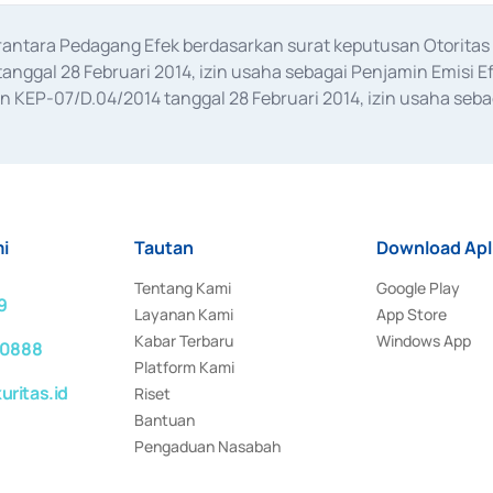
erantara Pedagang Efek berdasarkan surat keputusan Otorit
anggal 28 Februari 2014, izin usaha sebagai Penjamin Emisi E
KEP-07/D.04/2014 tanggal 28 Februari 2014, izin usaha sebag
rat keputusan Otoritas Jasa Keuangan Nomor S-67/PM.21/2017 t
aan Transaksi Sertifikat Deposito di Pasar Uang yang izinnya d
ansaksi, serta Penatausahaan dan Penyelesaian Transaksi Sur
i
Tautan
Download Apl
Tentang Kami
Google Play
9
Layanan Kami
App Store
Kabar Terbaru
Windows App
 0888
Platform Kami
ritas.id
Riset
Bantuan
Pengaduan Nasabah