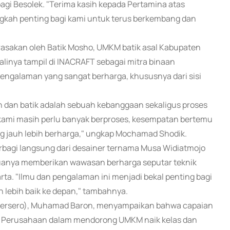
gi Besolek. "Terima kasih kepada Pertamina atas
ngkah penting bagi kami untuk terus berkembang dan
dirasakan oleh Batik Mosho, UMKM batik asal Kabupaten
inya tampil di INACRAFT sebagai mitra binaan
 pengalaman yang sangat berharga, khususnya dari sisi
 dan batik adalah sebuah kebanggaan sekaligus proses
lan kami masih perlu banyak berproses, kesempatan bertemu
ng jauh lebih berharga," ungkap Mochamad Shodik.
rbagi langsung dari desainer ternama Musa Widiatmojo
duanya memberikan wawasan berharga seputar teknik
rta. "Ilmu dan pengalaman ini menjadi bekal penting bagi
 lebih baik ke depan," tambahnya.
(Persero), Muhamad Baron, menyampaikan bahwa capaian
Perusahaan dalam mendorong UMKM naik kelas dan