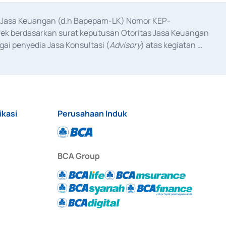
as Jasa Keuangan (d.h Bapepam-LK) Nomor KEP-
fek berdasarkan surat keputusan Otoritas Jasa Keuangan 
ai penyedia Jasa Konsultasi (
Advisory
) atas kegiatan 
anggal 3 Februari 2017, dan beberapa izin usaha lainnya 
iterbitkan pada tahun 2017 dan izin usaha lainnya dari 
at Berharga Komersial yang izinnya diterbitkan pada 
ikasi
Perusahaan Induk
BCA Group