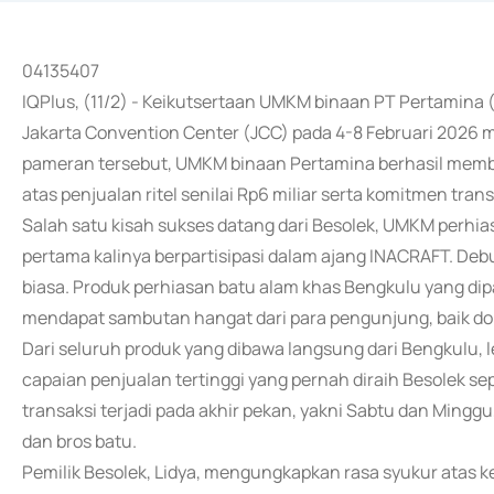
04135407
IQPlus, (11/2) - Keikutsertaan UMKM binaan PT Pertamina 
Jakarta Convention Center (JCC) pada 4-8 Februari 202
pameran tersebut, UMKM binaan Pertamina berhasil membuku
atas penjualan ritel senilai Rp6 miliar serta komitmen trans
Salah satu kisah sukses datang dari Besolek, UMKM perhias
pertama kalinya berpartisipasi dalam ajang INACRAFT. Deb
biasa. Produk perhiasan batu alam khas Bengkulu yang di
mendapat sambutan hangat dari para pengunjung, baik 
Dari seluruh produk yang dibawa langsung dari Bengkulu, l
capaian penjualan tertinggi yang pernah diraih Besolek 
transaksi terjadi pada akhir pekan, yakni Sabtu dan Mingg
dan bros batu.
Pemilik Besolek, Lidya, mengungkapkan rasa syukur atas