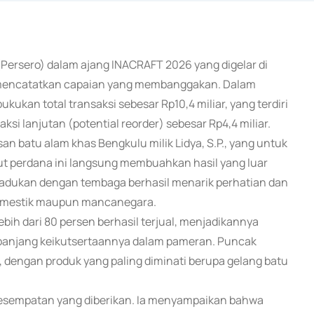
(Persero) dalam ajang INACRAFT 2026 yang digelar di
6 mencatatkan capaian yang membanggakan. Dalam
kan total transaksi sebesar Rp10,4 miliar, yang terdiri
aksi lanjutan (potential reorder) sebesar Rp4,4 miliar.
an batu alam khas Bengkulu milik Lidya, S.P., yang untuk
ut perdana ini langsung membuahkan hasil yang luar
padukan dengan tembaga berhasil menarik perhatian dan
domestik maupun mancanegara.
ebih dari 80 persen berhasil terjual, menjadikannya
sepanjang keikutsertaannya dalam pameran. Puncak
u, dengan produk yang paling diminati berupa gelang batu
 kesempatan yang diberikan. Ia menyampaikan bahwa