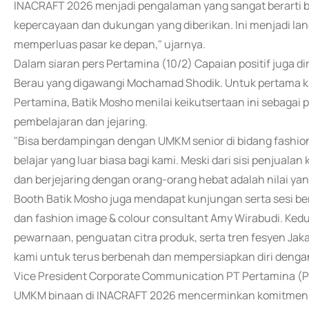
INACRAFT 2026 menjadi pengalaman yang sangat berarti ba
kepercayaan dan dukungan yang diberikan. Ini menjadi la
memperluas pasar ke depan," ujarnya.
Dalam siaran pers Pertamina (10/2) Capaian positif juga 
Berau yang digawangi Mochamad Shodik. Untuk pertama kal
Pertamina, Batik Mosho menilai keikutsertaan ini sebagai
pembelajaran dan jejaring.
"Bisa berdampingan dengan UMKM senior di bidang fashion
belajar yang luar biasa bagi kami. Meski dari sisi penjua
dan berjejaring dengan orang-orang hebat adalah nilai ya
Booth Batik Mosho juga mendapat kunjungan serta sesi be
dan fashion image & colour consultant Amy Wirabudi. Ke
pewarnaan, penguatan citra produk, serta tren fesyen Jaka
kami untuk terus berbenah dan mempersiapkan diri dengan
Vice President Corporate Communication PT Pertamina 
UMKM binaan di INACRAFT 2026 mencerminkan komitmen 