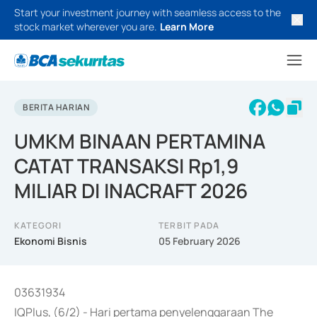
Start your investment journey with seamless access to the
stock market wherever you are.
Learn More
BERITA HARIAN
UMKM BINAAN PERTAMINA
CATAT TRANSAKSI Rp1,9
MILIAR DI INACRAFT 2026
KATEGORI
TERBIT PADA
Ekonomi Bisnis
05 February 2026
03631934
IQPlus, (6/2) - Hari pertama penyelenggaraan The