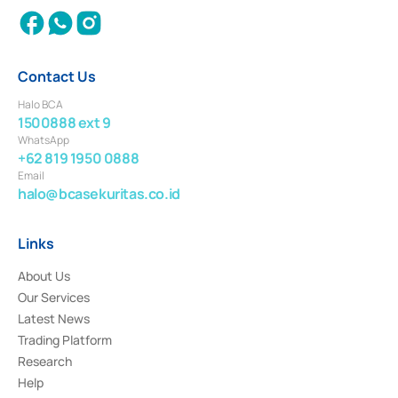
Contact Us
Halo BCA
1500888 ext 9
WhatsApp
+62 819 1950 0888
Email
halo@bcasekuritas.co.id
Links
About Us
Our Services
Latest News
Trading Platform
Research
Help