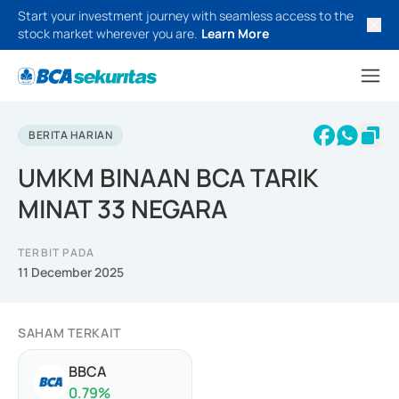
Start your investment journey with seamless access to the
stock market wherever you are.
Learn More
BERITA HARIAN
UMKM BINAAN BCA TARIK
MINAT 33 NEGARA
TERBIT PADA
11 December 2025
SAHAM TERKAIT
BBCA
0.79
%